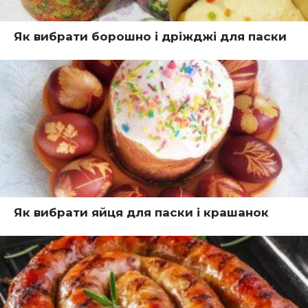
Як вибрати борошно і дріжджі для паски
Як вибрати яйця для паски і крашанок