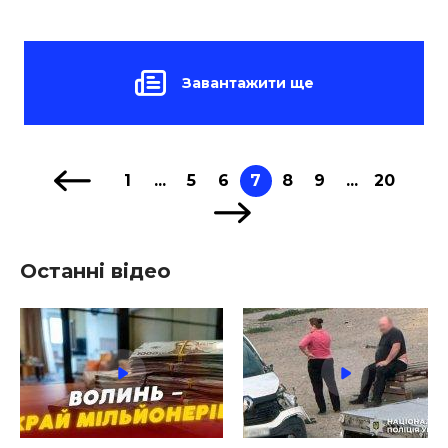
Завантажити ще
1
...
5
6
7
8
9
...
20
Останні відео