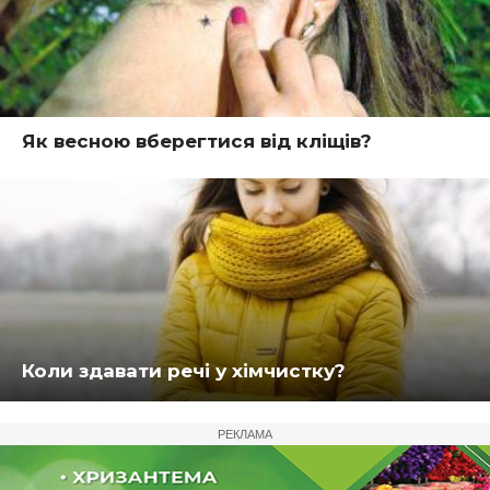
Як весною вберегтися від кліщів?
Коли здавати речі у хімчистку?
РЕКЛАМА