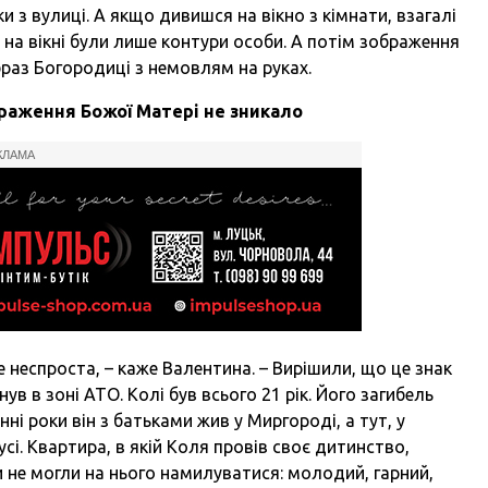
 з вулиці. А якщо дивишся на вікно з кімнати, взагалі
у на вікні були лише контури особи. А потім зображення
браз Богородиці з немовлям на руках.
браження Божої Матері не зникало
КЛАМА
е неспроста, – каже Валентина. – Вирішили, що це знак
нув в зоні АТО. Колі був всього 21 рік. Його загибель
ні роки він з батьками жив у Миргороді, а тут, у
усі. Квартира, в якій Коля провів своє дитинство,
ми не могли на нього намилуватися: молодий, гарний,