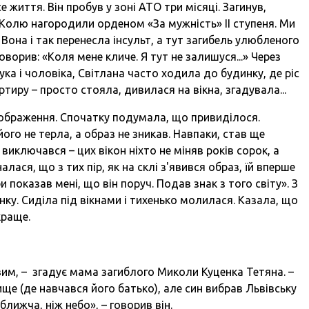
 життя. Він пробув у зоні АТО три місяці. Загинув,
Колю нагородили орденом «За мужність» II ступеня. Ми
Вона і так перенесла інсульт, а тут загибель улюбленого
 говорив: «Коля мене кличе. Я тут не залишуся...» Через
ка і чоловіка, Світлана часто ходила до будинку, де ріс
тиру – просто стояла, дивилася на вікна, згадувала...
 зображення. Спочатку подумала, що привиділося.
ого не терла, а образ не зникав. Навпаки, став ще
виключався – цих вікон ніхто не міняв років сорок, а
алася, що з тих пір, як на склі з'явився образ, їй вперше
и показав мені, що він поруч. Подав знак з того світу». З
нку. Сиділа під вікнами і тихенько молилася. Казала, що
краще.
вим, – згадує мама загиблого Миколи Куценка Тетяна. –
е (де навчався його батько), але син вибрав Львівську
ближча, ніж небо», – говорив він.