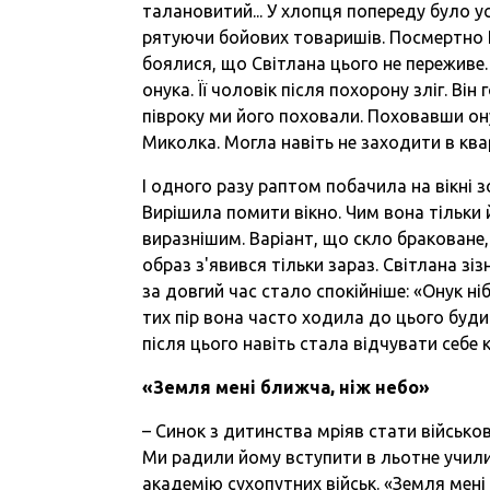
талановитий... У хлопця попереду було усе
рятуючи бойових товаришів. Посмертно 
боялися, що Світлана цього не переживе. 
онука. Її чоловік після похорону зліг. Він
півроку ми його поховали. Поховавши ону
Миколка. Могла навіть не заходити в квар
І одного разу раптом побачила на вікні
Вирішила помити вікно. Чим вона тільки й
виразнішим. Варіант, що скло браковане, 
образ з'явився тільки зараз. Світлана зізн
за довгий час стало спокійніше: «Онук ніб
тих пір вона часто ходила до цього буди
після цього навіть стала відчувати себе 
«Земля мені ближча, ніж небо»
– Синок з дитинства мріяв стати військо
Ми радили йому вступити в льотне училищ
академію сухопутних військ. «Земля мені 