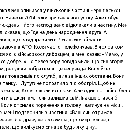
академії опинився у військовій частині Чернігівської
і. Навесні 2014 року приїхав у відпустку. Але побув
тиждень – його несподівано відкликали в частину. Мені
ді сказав, що їде на день народження друга. А
лося, що їх відправили в Луганську область.
уваючи в АТО, Коля часто телефонував. З чоловіком
ся як із військовослужбовцем, а мені казав: «Мамо, у
се добре...» По телевізору повідомили, що син згорів
м, рятуючи побратимів. Це неправда. Він дійсно
вав товаришів по службі, але за інших обставин. Вони
в танку, і Лутугине потрапило під обстріл. Щоб не
ув екіпаж, Коля закрив всі люки. Але один потрібно було
ти відкритим, і син залишив свій. Інакше стався б
 Коля отримав поранення в голову і загинув на місці.
рі мені подзвонили з частини: «Ваш син отримав
ння». Я відразу не зрозуміла, що смертельне, і
ала, що вилікуємо сина за будь-яку ціну...