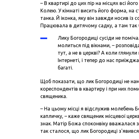
– В квартирі до цих пір на місцях всі його
Колею. У кімнаті висить його форма, на с
танка. Й іконка, яку він завжди носив із с
Працювала в дитячому садку, а там так б
Лику Богородиці сусіди не поміча
молиться під вікнами, – розповід
тут, а не в церкві? А коли глянули
Інтернеті, і тепер до нас приїжджа
багаті.
Щоб показати, що лик Богородиці не нам
кореспондентів в квартиру і при них поми
священика.
– На цьому місці я відслужив молебень Б
капличку, – каже священик місцевої церк
знак. Матір Божа споконвіку вважалася з
так сталося, що лик Богородиці з'явився