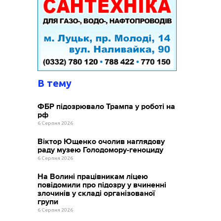
В тему
ФБР підозрювало Трампа у роботі на
рф
6 Серпня 2026
Віктор Ющенко очолив наглядову
раду музею Голодомору-геноциду
6 Серпня 2026
На Волині працівникам ліцею
повідомили про підозру у вчиненні
злочинів у складі організованої
групи
6 Серпня 2026