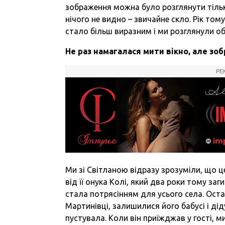
зображення можна було розглянути тільки
нічого не видно – звичайне скло. Рік том
стало більш виразним і ми розглянули о
Не раз намагалася мити вікно, але зо
РЕ
Ми зі Світланою відразу зрозуміли, що ц
від її онука Колі, який два роки тому заги
стала потрясінням для усього села. Остан
Мартинівці, залишилися його бабусі і дід
пустувала. Коли він приїжджав у гості, 