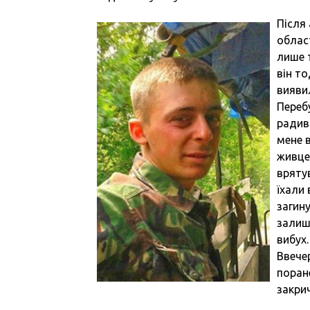
Після 
област
лише 
він то
вияви
Переб
радив
мене в
живце
вряту
їхали 
загин
залиши
вибух.
Ввече
поране
закрич