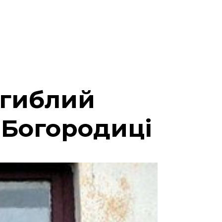
агиблий
 Богородиці