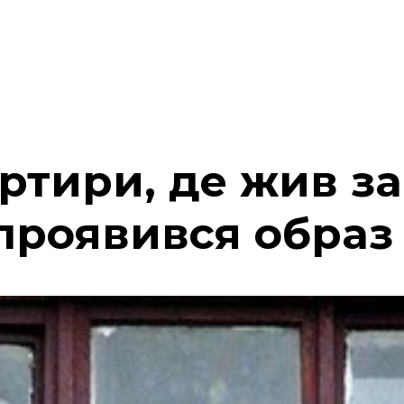
артири, де жив з
 проявився образ