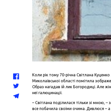
Коли рік тому 70-річна Світлана Куценко
Миколаївської області помітила зображенн
Образ нагадав їй лик Богородиці. Але жі
неї галюцинації.
– Світлана поділилася тільки зі мною, – 
все побачила своїми очима. Дивлюся – а н