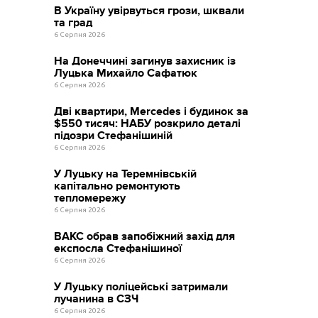
В Україну увірвуться грози, шквали
та град
6 Серпня 2026
На Донеччині загинув захисник із
Луцька Михайло Сафатюк
6 Серпня 2026
Дві квартири, Mercedes і будинок за
$550 тисяч: НАБУ розкрило деталі
підозри Стефанішиній
6 Серпня 2026
У Луцьку на Теремнівській
капітально ремонтують
тепломережу
6 Серпня 2026
ВАКС обрав запобіжний захід для
експосла Стефанішиної
6 Серпня 2026
У Луцьку поліцейські затримали
лучанина в СЗЧ
6 Серпня 2026