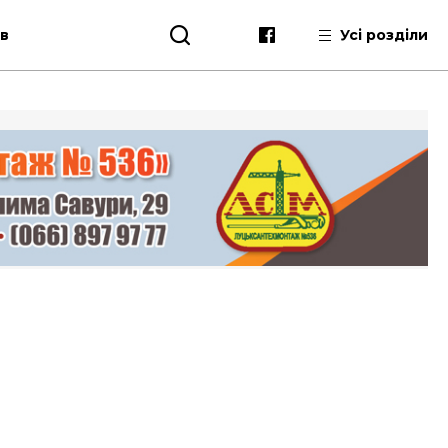
ів
Усі розділи