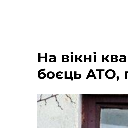
На вікні кв
боєць АТО,