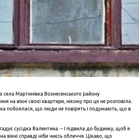
 з села Мартинівка Вознесенського району
я на вікні своєї квартири, нікому про це не розповіла.
нка побоялася, що люди не повірять і подумають, що в
згадує сусідка Валентина. – І підвела до будинку, щоб я
а вікні справді ніби чиєсь обличчя. Цікаво, що