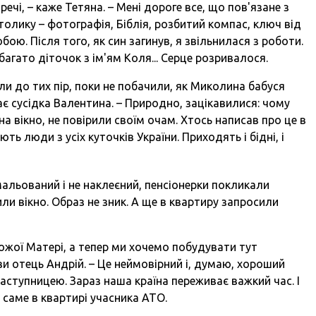
 речі, – каже Тетяна. – Мені дороге все, що пов'язане з
толику – фотографія, Біблія, розбитий компас, ключ від
обою. Після того, як син загинув, я звільнилася з роботи.
агато діточок з ім'ям Коля... Серце розривалося.
ли до тих пір, поки не побачили, як Миколина бабуся
ає сусідка Валентина. – Природно, зацікавилися: чому
 на вікно, не повірили своїм очам. Хтось написав про це в
ють люди з усіх куточків України. Приходять і бідні, і
альований і не наклеєний, пенсіонерки покликали
ли вікно. Образ не зник. А ще в квартиру запросили
ожої Матері, а тепер ми хочемо побудувати тут
ви отець Андрій. – Це неймовірний і, думаю, хороший
аступницею. Зараз наша країна переживає важкий час. І
 саме в квартирі учасника АТО.