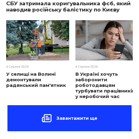
СБУ затримала коригувальника фсб, який
наводив російську балістику по Києву
6 Серпня 2026
6 Серпня 2026
У селищі на Волині
В Україні хочуть
демонтували
заборонити
радянський пам'ятник
роботодавцям
турбувати працівників
у неробочий час
Завантажити ще