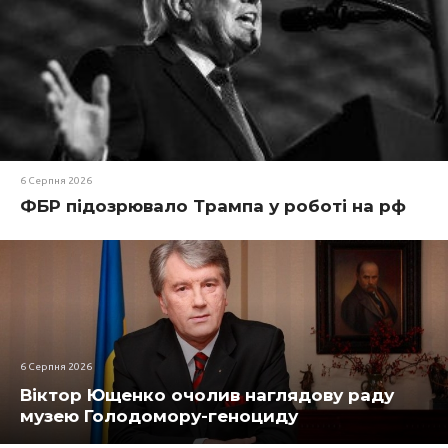
6 Серпня 2026
ФБР підозрювало Трампа у роботі на рф
6 Серпня 2026
Віктор Ющенко очолив наглядову раду
музею Голодомору-геноциду