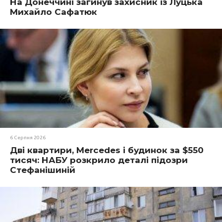
На Донеччині загинув захисник із Луцька
Михайло Сафатюк
6 Серпня 2026
Дві квартири, Mercedes і будинок за $550
тисяч: НАБУ розкрило деталі підозри
Стефанішиній