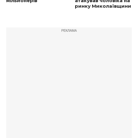
мільйонерів
атакував чоловіка на
ринку Миколаївщини
РЕКЛАМА