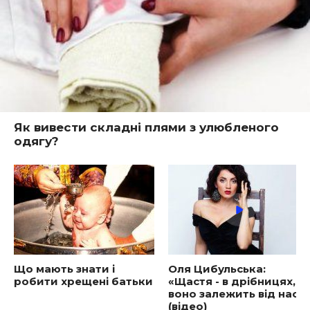
Як вивести складні плями з улюбленого
одягу?
Що мають знати і
Оля Цибульська:
робити хрещені батьки
«Щастя - в дрібницях, і
воно залежить від нас»
(відео)