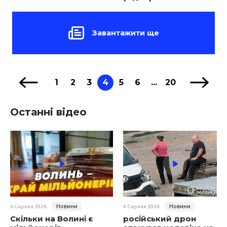
Завантажити ще
1
2
3
4
5
6
...
20
Останні відео
Новини
Новини
6 Серпня 2026
4 Серпня 2026
Скільки на Волині є
російський дрон