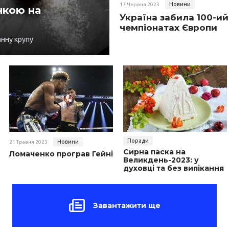
Новини
17 Червня 2023
нкою на
Україна забила 100-ий
чемпіонатах Європи
анну крупу
Поради
Новини
21 Травня 2023
Сирна паска на
Ломаченко програв Гейні
Великдень-2023: у
духовці та без випікання
Завантажити ще