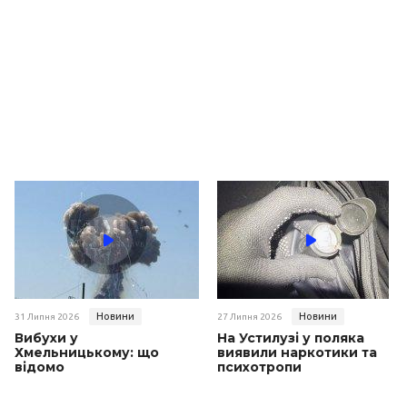
Новини
Новини
31 Липня 2026
27 Липня 2026
Вибухи у
На Устилузі у поляка
Хмельницькому: що
виявили наркотики та
відомо
психотропи