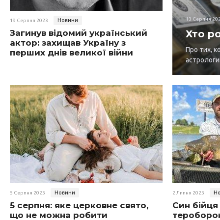
13 Серпня 20
Новини
19 Серпня 2023
Загинув відомий український
Хто ро
актор: захищав Україну з
Про тих, к
перших днів великої війни
астрологи
Новини
Н
5 Серпня 2023
2 Липня 2023
5 серпня: яке церковне свято,
Син бійця
що не можна робити
тероборон