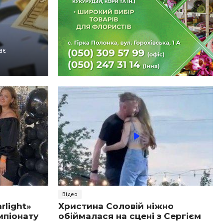
ає
Відео
rlight»
Христина Соловій ніжно
мпіонату
обіймалася на сцені з Сергієм