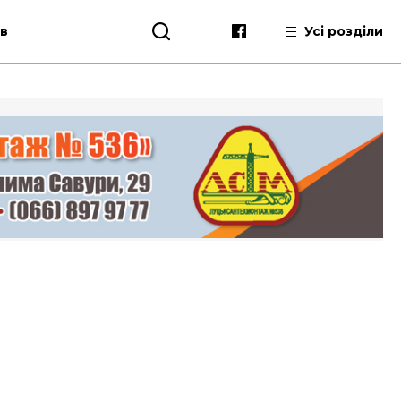
ів
Усі розділи