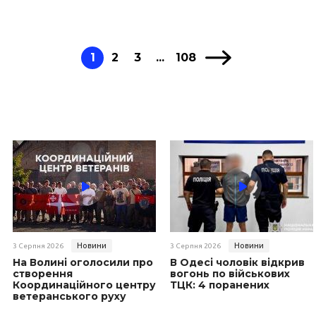
1
2
3
...
108
Новини
Новини
3 Серпня 2026
3 Серпня 2026
На Волині оголосили про
В Одесі чоловік відкрив
створення
вогонь по військових
Координаційного центру
ТЦК: 4 поранених
ветеранського руху