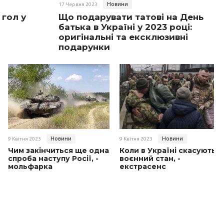
Новини
17 Червня 2023
 гол у
Що подарувати татові на День
батька в Україні у 2023 році:
оригінальні та ексклюзивні
подарунки
Новини
Новини
9 Квітня 2023
9 Квітня 2023
Чим закінчиться ще одна
Коли в Україні скасують
спроба наступу Росії, -
воєнний стан, -
мольфарка
екстрасенс