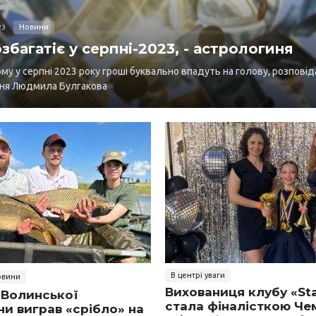
Новини
23
збагатіє у серпні-2023, - астрологиня
ому у серпні 2023 року гроші буквально впадуть на голову, розповід
ня Людмила Булгакова
В центрі уваги
овини
Вихованиця клубу «Sta
 Волинської
стала фіналісткою Че
и виграв «срібло» на