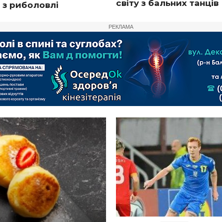
світу з бальних танців
 з риболовлі
РЕКЛАМА