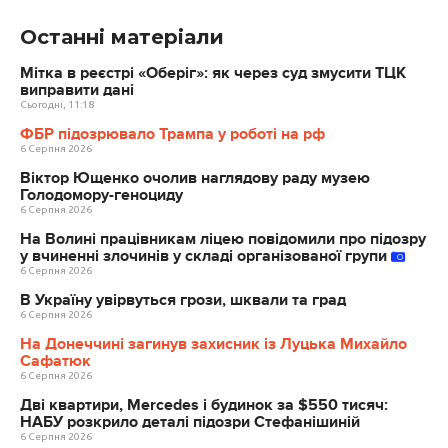
Останні матеріали
Мітка в реєстрі «Оберіг»: як через суд змусити ТЦК
виправити дані
Сьогодні, 11:18
ФБР підозрювало Трампа у роботі на рф
6 Серпня 2026
Віктор Ющенко очолив наглядову раду музею
Голодомору-геноциду
6 Серпня 2026
На Волині працівникам ліцею повідомили про підозру
у вчиненні злочинів у складі організованої групи
6 Серпня 2026
В Україну увірвуться грози, шквали та град
6 Серпня 2026
На Донеччині загинув захисник із Луцька Михайло
Сафатюк
6 Серпня 2026
Дві квартири, Mercedes і будинок за $550 тисяч:
НАБУ розкрило деталі підозри Стефанішиній
6 Серпня 2026