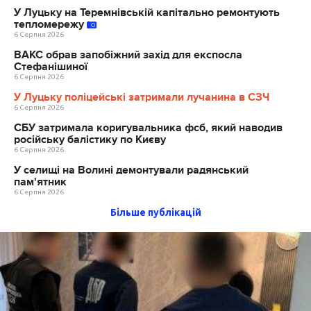
У Луцьку на Теремнівській капітально ремонтують
тепломережу
6 Серпня 2026
ВАКС обрав запобіжний захід для експосла
Стефанішиної
6 Серпня 2026
У Луцьку поліцейські затримали лучанина в СЗЧ
6 Серпня 2026
СБУ затримала коригувальника фсб, який наводив
російську балістику по Києву
6 Серпня 2026
У селищі на Волині демонтували радянський
пам'ятник
6 Серпня 2026
Більше публікацій