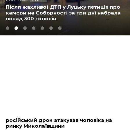
я жахливої ДТП у Луцьку петиція про
На В
ри на Соборності за три дні набрала
відр
д 300 голосів
залу
російський дрон атакував чоловіка на
ринку Миколаївщини