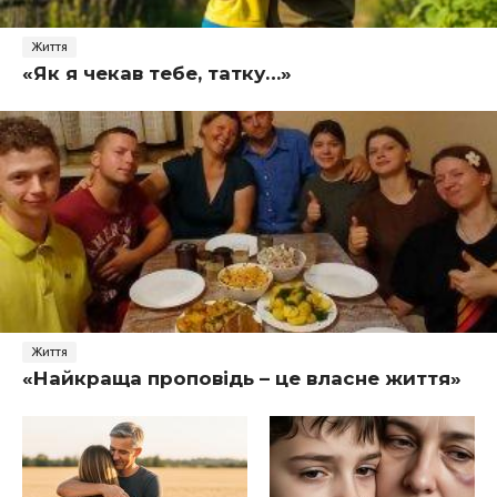
Життя
«Як я чекав тебе, татку…»
Життя
«Найкраща проповідь – це власне життя»