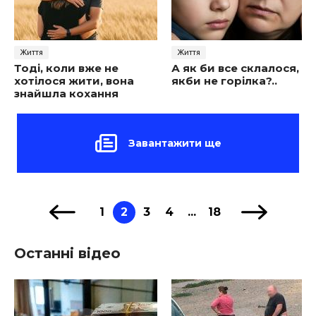
Життя
Життя
Тоді, коли вже не
А як би все склалося,
хотілося жити, вона
якби не горілка?..
знайшла кохання
Завантажити ще
1
2
3
4
...
18
Останні відео