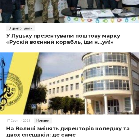
В центрі уваги
У Луцьку презентували поштову марку
«Рускій воєнний корабль, іди н…уй!»
Новини
17 Серпня 2021
На Волині змінять директорів коледжу та
двох спецшкіл: де саме