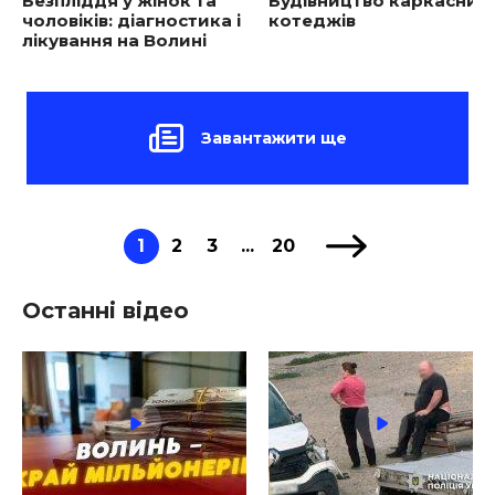
Безпліддя у жінок та
Будівництво каркасних
чоловіків: діагностика і
котеджів
лікування на Волині
Завантажити ще
1
2
3
...
20
Останні відео