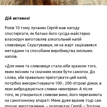
Дій активно!
Років 10 тому лучанин Сергій мав нагоду
спостерігати, як батько його сусіда майстерно
власноруч виготовляв алкогольний напій
сливовицю. Скуштувавши, не на жарт зацікавився
методами та способами виробництва хмільних
напоїв.
«Для мене та сливовиця стала ніби зразком того,
яким якісним та смачним може бути самогон. До
слова, аби правильно приготувати цей напій,
потрібно використовувати 100-, 200-літрові діжки, в
яких виброджуються сливки «венгерки». А після
того, як утворилося сливове вино, його переганяють
на самогонному апараті. Мене дуже вразив тоді сам
процес виготовлення, – розповідає Сергій. – Згодом