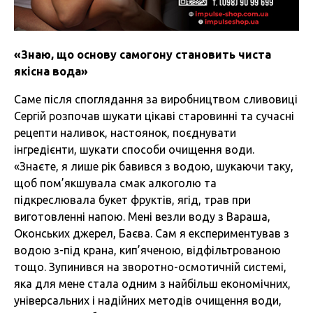
«Знаю, що основу самогону становить чиста
якісна вода»
Саме після споглядання за виробництвом сливовиці
Сергій розпочав шукати цікаві старовинні та сучасні
рецепти наливок, настоянок, поєднувати
інгредієнти, шукати способи очищення води.
«Знаєте, я лише рік бавився з водою, шукаючи таку,
щоб пом’якшувала смак алкоголю та
підкреслювала букет фруктів, ягід, трав при
виготовленні напою. Мені везли воду з Вараша,
Оконських джерел, Баєва. Сам я експериментував з
водою з-під крана, кип’яченою, відфільтрованою
тощо. Зупинився на зворотно-осмотичній системі,
яка для мене стала одним з найбільш економічних,
універсальних і надійних методів очищення води,