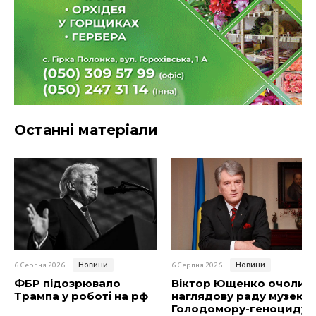
Останні матеріали
Новини
Новини
6 Серпня 2026
6 Серпня 2026
ФБР підозрювало
Віктор Ющенко очолив
Трампа у роботі на рф
наглядову раду музею
Голодомору-геноциду