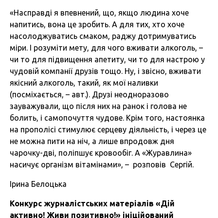
«Насправді я впевнений, що, якщо людина хоче
напитись, вона це зробить. А для тих, хто хоче
насолоджуватись смаком, раджу дотримуватись
міри. І розуміти мету, для чого вживати алкоголь, –
чи то для підвищення апетиту, чи то для настрою у
чудовій компанії друзів тощо. Ну, і звісно, вживати
якісний алкоголь, такий, як мої наливки
(посміхається, – авт.). Друзі неодноразово
зауважували, що після них на ранок і голова не
болить, і самопочуття чудове. Крім того, настоянка
на прополісі стимулює серцеву діяльність, і через це
не можна пити на ніч, а лише впродовж дня
чарочку-дві, поліпшує кровообіг. А «Журавлина»
насичує організм вітамінами», – розповів Сергій.
Ірина Белоцька
Конкурс журналістських матеріалів «Дій
активно! Живи позитивно!» ініційований