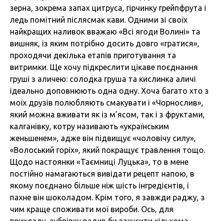
зерна, зокрема запах цитруса, гірчинку грейпфрута і
ледь помітний післясмак кави. Одними зі своїх
найкращих наливок вважаю «Всі ягоди Волині» та
вишняк, із яким потрібно досить довго «гратися»,
проходячи декілька етапів приготування та
витримки. Ще хочу підкреслити цікаве поєднання
груші з аличею: солодка груша та кислинка аличі
ідеально доповнюють одна одну. Хоча багато хто з
моїх друзів полюбляють смакувати і «Чорнослив»,
який можна вживати як із м’ясом, так і з фруктами,
калганівку, котру називають «українським
женьшенем», адже він підвищує «чоловічу силу»,
«Волоський горіх», який покращує травлення тощо.
Щодо настоянки «Таємниці Луцька», то в мене
постійно намагаються вивідати рецепт напою, в
якому поєднано більше ніж шість інгредієнтів, і
пахне він шоколадом. Крім того, я завжди раджу, з
чим краще споживати мої вироби. Ось, для