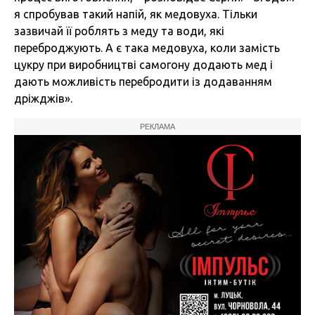
я спробував такий напій, як медовуха. Тільки
зазвичай її роблять з меду та води, які
переброджують. А є така медовуха, коли замість
цукру при виробництві самогону додають мед і
дають можливість перебродити із додаванням
дріжджів».
РЕКЛАМА