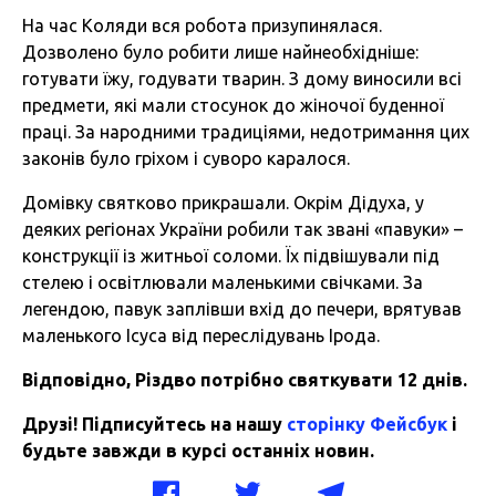
На час Коляди вся робота призупинялася.
Дозволено було робити лише найнеобхідніше:
готувати їжу, годувати тварин. З дому виносили всі
предмети, які мали стосунок до жіночої буденної
праці. За народними традиціями, недотримання цих
законів було гріхом і суворо каралося.
Домівку святково прикрашали. Окрім Дідуха, у
деяких регіонах України робили так звані «павуки» –
конструкції із житньої соломи. Їх підвішували під
стелею і освітлювали маленькими свічками. За
легендою, павук заплівши вхід до печери, врятував
маленького Ісуса від переслідувань Ірода.
Відповідно, Різдво потрібно святкувати 12 днів.
Друзі! Підписуйтесь на нашу
сторінку Фейсбук
і
будьте завжди в курсі останніх новин.