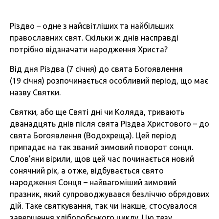
Різдво – одне з найсвітліших та найбільших
православних свят. Скільки ж днів насправді
потрібно відзначати народження Христа?
Від дня Різдва (7 січня) до свята Богоявлення
(19 січня) розпочинається особливий період, що має
назву Святки.
Святки, або ще Святі дні чи Коляда, тривають
дванадцять днів після свята Різдва Христового – до
свята Богоявлення (Водохреща). Цей період
припадає на так званий зимовий поворот сонця.
Слов’яни вірили, щов цей час починається новий
сонячний рік, а отже, відбувається свято
народження Сонця – найвагоміший зимовий
празник, який супроводжувався безліччю обрядових
дій. Таке святкування, так чи інакше, стосувалося
завершення хліборобського циклу. Цю тезу