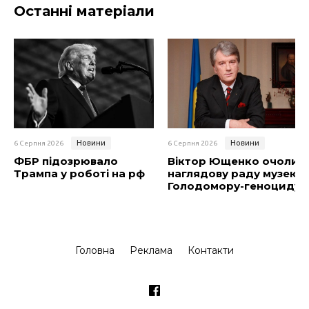
Останні матеріали
Новини
Новини
6 Серпня 2026
6 Серпня 2026
ФБР підозрювало
Віктор Ющенко очолив
Трампа у роботі на рф
наглядову раду музею
Голодомору-геноциду
Головна
Реклама
Контакти