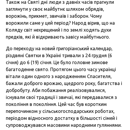
Також на Святі дні люди з давніх часів прагнули
заглянути у своє майбутнє шляхом обрядів,
ворожінь, прикмет, звичаїв і заборон. Чому
ворожили саме у цей період? Народ вірив, що на
Коляду світ нехрещений і по землі ходять духи
предків, які й відкривають завісу майбутнього.
До переходу на новий григоріанський календар,
різдвяні Святки в Україні тривали з 24 грудня (6
січня) до 6 (19) січня. Це було головне зимове
багатоденне свято. Протягом цього часу українці
вітали один одного з народженням Спасителя,
бажали доброго врожаю, щедрого року, багатства і
добробуту. Аби побажання реалізовувалися,
існували свої традиції і звичаї, які передавалися з
покоління в покоління. Цей час був коротким
перепочинком у сільськогосподарських роботах,
періодом відносного достатку в більшості сімей і
супроводжувався масовими народними гуляннями.