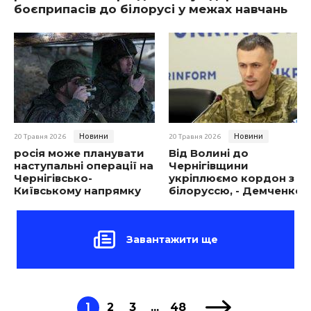
боєприпасів до білорусі у межах навчань
Новини
Новини
20 Травня 2026
20 Травня 2026
росія може планувати
Від Волині до
наступальні операції на
Чернігівщини
Чернігівсько-
укріплюємо кордон з
Київському напрямку
білоруссю, - Демченко
Завантажити ще
1
2
3
...
48