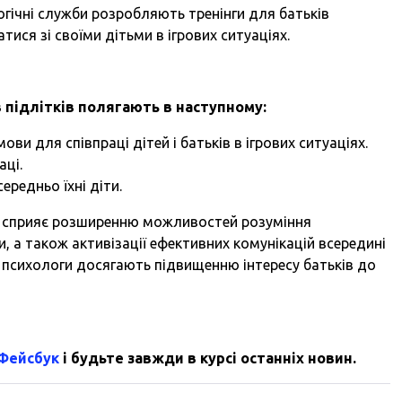
огічні служби розробляють тренінги для батьків
тися зі своїми дітьми в ігрових ситуаціях.
в підлітків полягають в наступному:
ви для співпраці дітей і батьків в ігрових ситуаціях.
аці.
середньо їхні діти.
ів сприяє розширенню можливостей розуміння
, а також активізації ефективних комунікацій всередині
і психологи досягають підвищенню інтересу батьків до
 Фейсбук
і будьте завжди в курсі останніх новин.