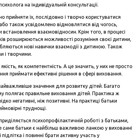
психолога на індивідуальній консультації.
ено прийняти їх, послідовно і творчо користуватися
 або також усвідомлено відмовлятися від чогось,
встановлення взаємовідносин. Крім того, в процесі
тьків розширюються можливості розуміння своєї дитини,
обляються нові навички взаємодії з дитиною. Також
ми і творчими.
якість, як компетентність. А це значить, у них не просто
ння приймати ефективні рішення в сфері виховання.
найважливіше значення для розвитку дітей. Багато
ому полягає правильне виховання дітей. Практика ж
рідко негативні, ніж позитивні. На практиці батьки
еймовірні труднощі.
 приділяється психопрофілактичній роботі з батьками,
те саме батьки є найбільш важливою ланкою у вихованні
і підлітка і повинні брати активну участь у