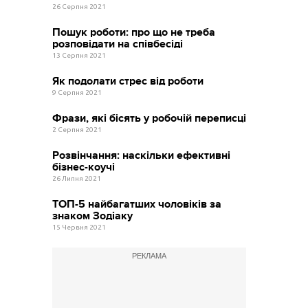
26 Серпня 2021
Пошук роботи: про що не треба
розповідати на співбесіді
13 Серпня 2021
Як подолати стрес від роботи
9 Серпня 2021
Фрази, які бісять у робочій переписці
2 Серпня 2021
Розвінчання: наскільки ефективні
бізнес-коучі
26 Липня 2021
ТОП-5 найбагатших чоловіків за
знаком Зодіаку
15 Червня 2021
РЕКЛАМА