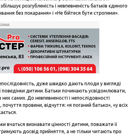
збільшує розгубленість і невпевненість батьків єдиного
вання без покарання» і «Не бійтеся бути строгими».
КЛАМА
непослідовність, дуже швидко дають плоди у вигляді
ої поведінки дитини. Батьки починають усвідомлювати,
в них самих. До невпевненості і непослідовності
очуття провини, відчуття: «я поганий батько», «у всіх
кається.
ьки вчаться визнавати цінності дитини, поважати її
тримують досвід прийняття, а не тільки читають про