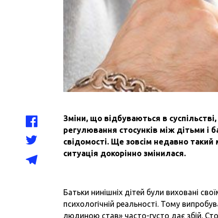
Зміни, що відбуваються в суспільстві,
регулювання стосунків між дітьми і ба
свідомості. Ще зовсім недавно такий
ситуація докорінно змінилася.
Батьки нинішніх дітей були виховані свої
психологічній реальності. Тому випробув
людиною став» часто-густо дає збій. Стої