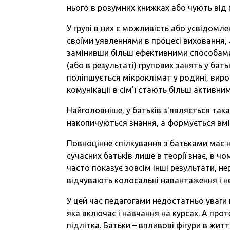
нього в розумних книжках або чують від 
У групі в них є можливість або усвідомл
своїми уявленнями в процесі виховання,
замінивши більш ефективними способами 
(або в результаті) групових занять у ба
поліпшується мікроклімат у родині, вир
комунікації в сім'ї стають більш активни
Найголовніше, у батьків з'являється така 
накопичуються знання, а формується вмі
Повноцінне спілкування з батьками має 
сучасних батьків лише в теорії знає, в ч
часто показує зовсім інші результати, не
відчувають колосальні навантаження і н
У цей час педагогами недостатньо уваги
яка включає і навчання на курсах. А про
підлітка. Батьки – впливові фігури в житт