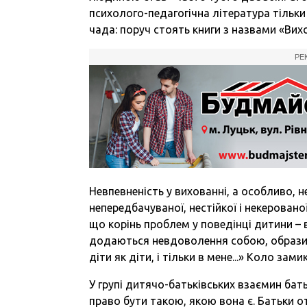
психолого-педагогічна література тільки 
чада: поруч стоять книги з назвами «Вихо
РЕ
Невпевненість у вихованні, а особливо, 
непередбачуваної, нестійкої і некерован
що корінь проблем у поведінці дитини – 
додаються невдоволення собою, образи, п
діти як діти, і тільки в мене...» Коло зами
У групі дитячо-батьківських взаємин бат
право бути такою, якою вона є. Батьки о