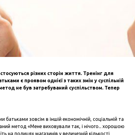
 стосуються різних сторін життя. Тренінг для
тьками є проявом однієї з таких змін у суспільній
 метод не був затребуваний суспільством. Тепер
ми батьками зовсім в іншій економічній, соціальній та
аний метод «Мене виховували так, і нічого... хорошою
ть на полицях магазинів у величезній кількості