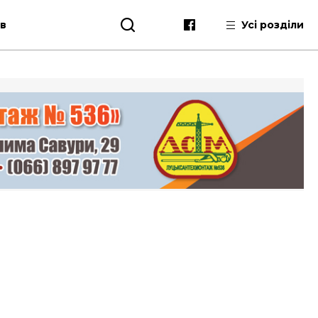
ів
Усі розділи