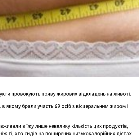
укти провокують появу жирових відкладень на животі.
в якому брали участь 69 осіб з вісцеральним жиром і
і вживали в їжу лише невелику кількість цих продуктів,
іж ті, хто сидів на поширених низькокалорійних дієтах.