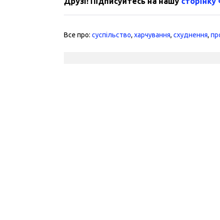
Друзі! Підписуйтесь на нашу
сторінку
Все про:
суспільство
,
харчування
,
схуднення
,
пр