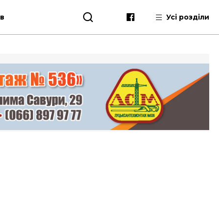
ів
Усі розділи