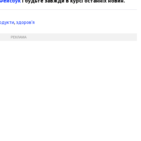
 Фейсбук
і будьте завжди в курсі останніх новин.
одукти
,
здоров'я
РЕКЛАМА