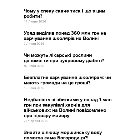
Чому у спеку скаче тиск і що з цим
робити?
14 Липня 2026
Уряд виділив понад 360 млн грн на
харчування школярів на Волині
9 Липня 2026
Чи можуть лікарські рослини
допомогти при цукровому діабеті?
8 Липня 2026
Безплатне харчування школярам: чи
мають громади на це гроші?
1 Липня 2026
Недбалість зі збитками у понад 1 млн
грн при закупівлі харчів для
військових: на Волині повідомлено
про підозру майору
24 Червня 2026
Знайти цілющу моршинську воду
помогла сама Богородиця?!