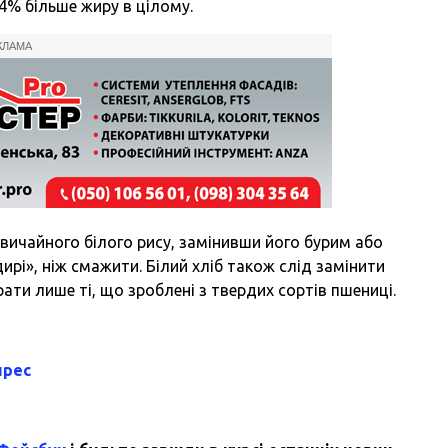
,4% більше жиру в цілому.
КЛАМА
вичайного білого рису, замінивши його бурим або
рі», ніж смажити. Білий хліб також слід замінити
ати лише ті, що зроблені з твердих сортів пшениці.
прес