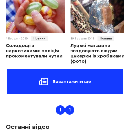
Новини
Новини
4 Березня 2019
19 Вересня 2018
Солодощі з
Луцькі магазини
наркотиками: поліція
згодовують людям
прокоментували чутки
цукерки із хробаками
(фото)
Завантажити ще
1
1
Останні відео