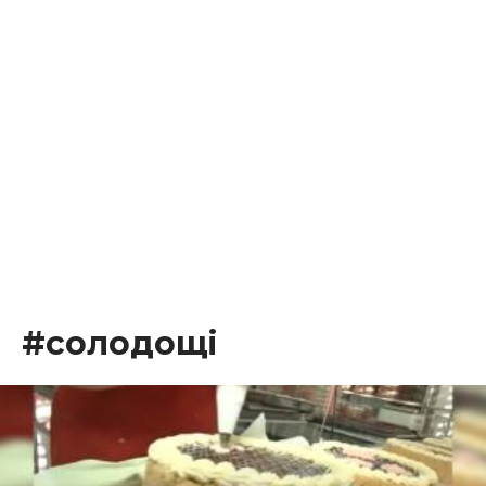
#солодощі