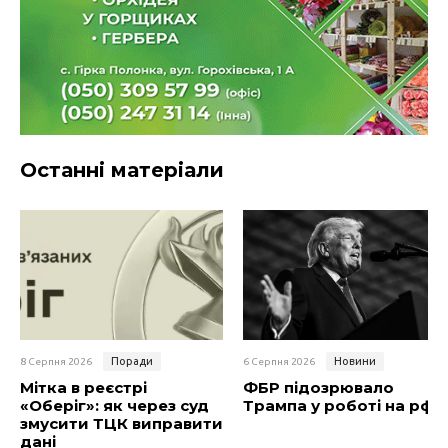
Останні матеріали
Поради
Новини
8 Серпня 2026
6 Серпня 2026
Мітка в реєстрі
ФБР підозрювало
«Оберіг»: як через суд
Трампа у роботі на рф
змусити ТЦК виправити
дані