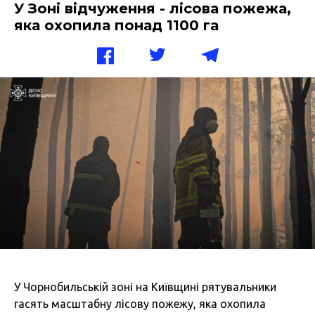
У Зоні відчуження - лісова пожежа,
яка охопила понад 1100 га
У Чорнобильській зоні на Київщині рятувальники
гасять масштабну лісову пожежу, яка охопила