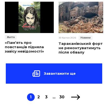
Життя
Новини
30 Квітня 2026
«Пам’ять про
Тараканівський форт
повстанців підняла
не ремонтуватимуть
завісу невідомості»
після обвалу
Завантажити ще
1
2
3
...
30