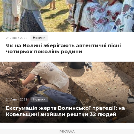
Новини
24 Липня 2026
Як на Волині зберігають автентичні пісні
чотирьох поколінь родини
Новини
21 Липня 2026
Ексгумація жертв Волинської трагедії: на
Ковельщині знайшли рештки 32 людей
РЕКЛАМА