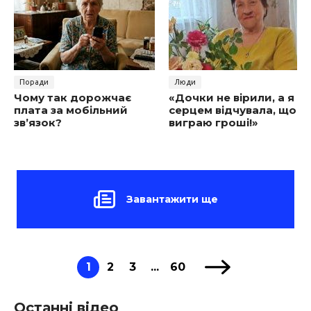
Поради
Люди
Чому так дорожчає
«Дочки не вірили, а я
плата за мобільний
серцем відчувала, що
зв’язок?
виграю гроші!»
Завантажити ще
1
2
3
...
60
Останні відео