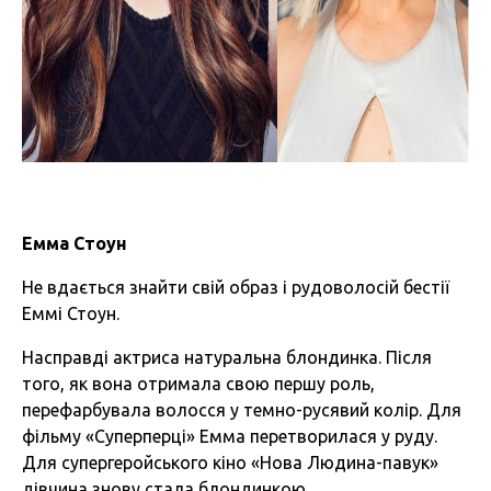
Емма Стоун
Не вдається знайти свій образ і рудоволосій бестії
Еммі Стоун.
Насправді актриса натуральна блондинка. Після
того, як вона отримала свою першу роль,
перефарбувала волосся у темно-русявий колір. Для
фільму «Суперперці» Емма перетворилася у руду.
Для супергеройського кіно «Нова Людина-павук»
дівчина знову стала блондинкою.