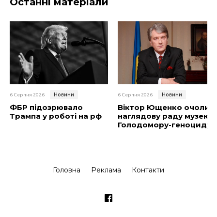
Останні матеріали
Новини
Новини
6 Серпня 2026
6 Серпня 2026
ФБР підозрювало
Віктор Ющенко очолив
Трампа у роботі на рф
наглядову раду музею
Голодомору-геноциду
Головна
Реклама
Контакти