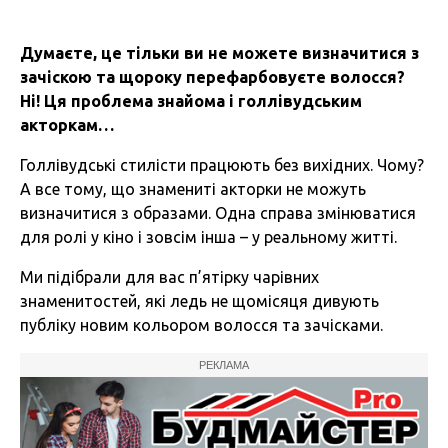
Думаєте, це тільки ви не можете визначитися з
зачіскою та щороку перефарбовуєте волосся?
Ні! Ця проблема знайома і голлівудським
акторкам…
Голлівудські стилісти працюють без вихідних. Чому?
А все тому, що знамениті акторки не можуть
визначитися з образами. Одна справа змінюватися
для ролі у кіно і зовсім інша – у реальному житті.
Ми підібрали для вас п’ятірку чарівних
знаменитостей, які ледь не щомісяця дивують
публіку новим кольором волосся та зачісками.
РЕКЛАМА