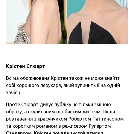
Крістен Стюарт
Всіма обожнювана Крістен також не може знайти
собі хорошого перукаря, який зупинить її на одній
зачісці.
Проте Стюарт дивує публіку не тільки зміною
образу, а і курйозним особистим життям. Після
розтавання з красунчиком Робертом Паттинсоном
та коротким романом з режисером Рупертом
Сандерсом, Крістен почала зустрічатися з