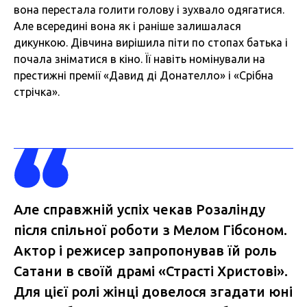
вона перестала голити голову і зухвало одягатися.
Але всередині вона як і раніше залишалася
дикункою. Дівчина вирішила піти по стопах батька і
почала зніматися в кіно. Її навіть номінували на
престижні премії «Давид ді Донателло» і «Срібна
стрічка».
Але справжній успіх чекав Розалінду
після спільної роботи з Мелом Гібсоном.
Актор і режисер запропонував їй роль
Сатани в своїй драмі «Страсті Христові».
Для цієї ролі жінці довелося згадати юні