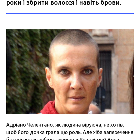
роки і збрити волосся і навіть брови.
Адріано Челентано, як людина віруюча, не хотів,
щоб його дочка грала цю роль. Але хіба заперечення
батьків коли-небудь зупиняли Розалінду? Вона