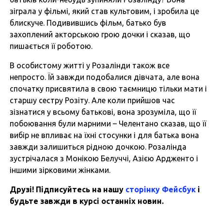
зіграла у фільмі, який став культовим, і зробила це
блискуче. Подивившись фільм, батько був
захоплений акторською грою дочки і сказав, що
пишається її роботою.
В особистому житті у Розалінди також все
непросто. Їй завжди подобалися дівчата, але вона
спочатку присвятила в свою таємницю тільки мати і
старшу сестру Розіту. Але коли прийшов час
зізнатися у всьому батькові, вона зрозуміла, що її
побоювання були марними – Челентано сказав, що її
вибір не впливає на їхні стосунки і для батька вона
завжди залишиться рідною дочкою. Розалінда
зустрічалася з Монікою Белуччі, Азією Ардженто і
іншими зірковими жінками.
Друзі! Підписуйтесь на нашу
сторінку Фейсбук
і
будьте завжди в курсі останніх новин.