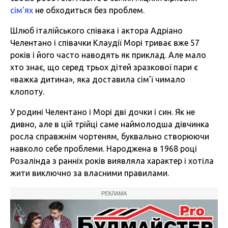
сім’ях
не обходиться без проблем.
Шлюб італійського співака і актора Адріано
Челентано і співачки Клаудії Морі триває вже 57
років і його часто наводять як приклад. Але мало
хто знає, що серед трьох дітей зразкової пари є
«важка дитина», яка доставила сім’ї чимало
клопоту.
У родині Челентано і Морі дві дочки і син. Як не
дивно, але в цій трійці саме наймолодша дівчинка
росла справжнім чортеням, буквально створюючи
навколо себе проблеми. Народжена в 1968 році
Розалінда з ранніх років виявляла характер і хотіла
жити виключно за власними правилами.
РЕКЛАМА