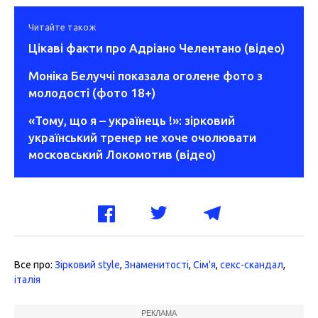
Читайте також
Цікаві факти про Адріано Челентано (відео)
Моніка Белуччі показала оголене фото з
молодості (фото 18+)
«Тому, що я – українець !»: зірковий
український тренер не хоче очолювати
московський Локомотив (відео)
Все про:
Зірковий style
,
Знаменитості
,
Сім'я
,
секс-скандал
,
італія
РЕКЛАМА