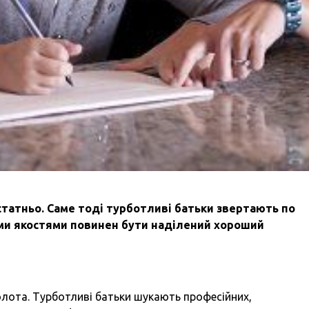
статньо. Саме тоді турботливі батьки звертають по
ими якостями повинен бути наділений хороший
олота. Турботливі батьки шукають професійних,