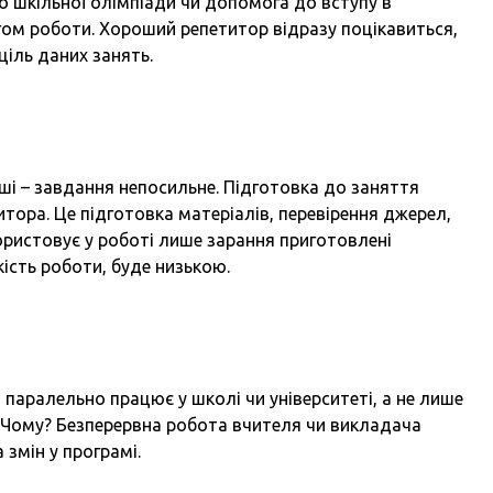
о шкільної олімпіади чи допомога до вступу в
сягом роботи. Хороший репетитор відразу поцікавиться,
ціль даних занять.
ші – завдання непосильне. Підготовка до заняття
тора. Це підготовка матеріалів, перевірення джерел,
ористовує у роботі лише зарання приготовлені
якість роботи, буде низькою.
паралельно працює у школі чи університеті, а не лише
 Чому? Безперервна робота вчителя чи викладача
 змін у програмі.