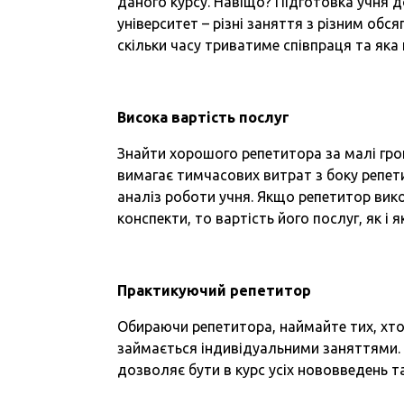
даного курсу. Навіщо? Підготовка учня д
університет – різні заняття з різним об
скільки часу триватиме співпраця та яка 
Висока вартість послуг
Знайти хорошого репетитора за малі гро
вимагає тимчасових витрат з боку репети
аналіз роботи учня. Якщо репетитор вик
конспекти, то вартість його послуг, як і 
Практикуючий репетитор
Обираючи репетитора, наймайте тих, хто 
займається індивідуальними заняттями.
дозволяє бути в курс усіх нововведень та