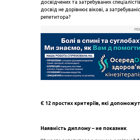
досвідчених та затребуваних спеціалісті
досвід не дорівнює вікові, а затребувані
репетитора?
РЕ
Є 12 простих критеріїв, які допоможу
Наявність диплому – не показник