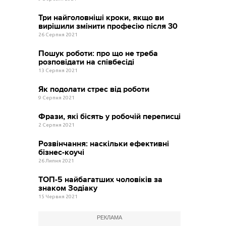
Три найголовніші кроки, якщо ви
вирішили змінити професію після 30
26 Серпня 2021
Пошук роботи: про що не треба
розповідати на співбесіді
13 Серпня 2021
Як подолати стрес від роботи
9 Серпня 2021
Фрази, які бісять у робочій переписці
2 Серпня 2021
Розвінчання: наскільки ефективні
бізнес-коучі
26 Липня 2021
ТОП-5 найбагатших чоловіків за
знаком Зодіаку
15 Червня 2021
РЕКЛАМА