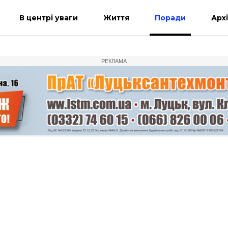
В центрі уваги
Життя
Поради
Арх
РЕКЛАМА