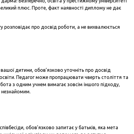
дарма! Безперечно, освіта у престижному університеті
великий плюс. Проте, факт наявності диплому не дає
гу розповідає про досвід роботи, а не вихвалюється
вашої дитини, обов’язково уточніть про досвід
і освіти. Педагог може пропрацювати чверть століття та
обота з одним учнем вимагає зовсім іншого підходу,
 незнайомим.
 співбесіди, обов’язково запитає у батьків, яка мета