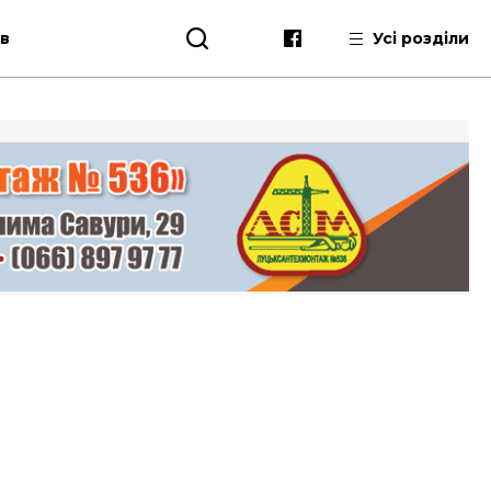
ів
Усі розділи