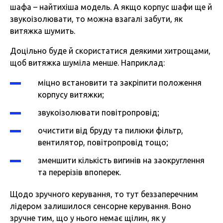
шафа – найтихіша модель. А якщо корпус шафи ще й
звукоізолювати, то можна взагалі забути, як
витяжка шумить.
Доцільно буде й скористатися деякими хитрощами,
щоб витяжка шуміла менше. Наприклад:
міцно встановити та закріпити положення
корпусу витяжки;
звукоізолювати повітропровід;
очистити від бруду та пилюки фільтр,
вентилятор, повітропровід тощо;
зменшити кількість вигинів на заокруглення
та перерізів впоперек.
Щодо зручного керування, то тут беззаперечним
лідером залишилося сенсорне керування. Воно
зручне тим, що у нього немає щілин, як у