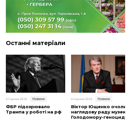
Останні матеріали
Новини
Новини
6 Серпня 2026
6 Серпня 2026
ФБР підозрювало
Віктор Ющенко очолив
Трампа у роботі на рф
наглядову раду музею
Голодомору-геноциду