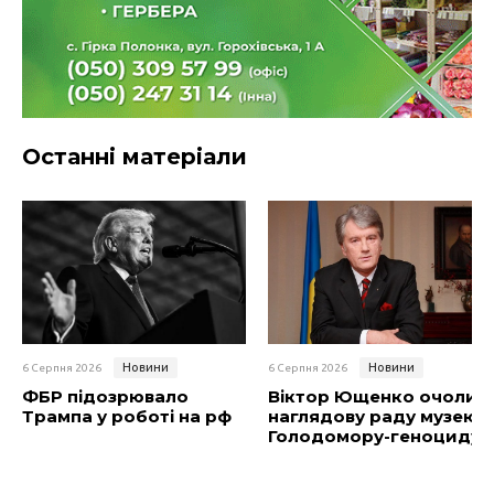
Останні матеріали
Новини
Новини
6 Серпня 2026
6 Серпня 2026
ФБР підозрювало
Віктор Ющенко очолив
Трампа у роботі на рф
наглядову раду музею
Голодомору-геноциду