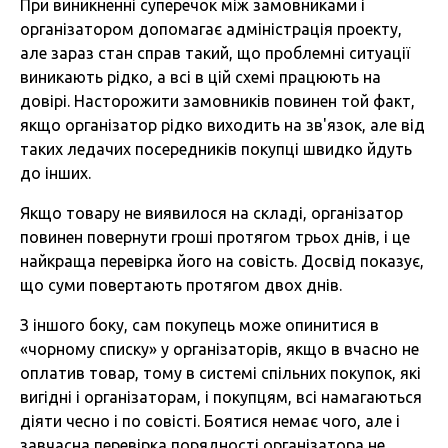
При виникненні суперечок між замовниками і
організатором допомагає адміністрація проекту,
але зараз стан справ такий, що проблемні ситуації
виникають рідко, а всі в цій схемі працюють на
довірі. Насторожити замовників повинен той факт,
якщо організатор рідко виходить на зв'язок, але від
таких ледачих посередників покупці швидко йдуть
до інших.
Якщо товару не виявилося на складі, організатор
повинен повернути гроші протягом трьох днів, і це
найкраща перевірка його на совість. Досвід показує,
що суми повертають протягом двох днів.
З іншого боку, сам покупець може опинитися в
«чорному списку» у організаторів, якщо в вчасно не
оплатив товар, тому в системі спільних покупок, які
вигідні і організаторам, і покупцям, всі намагаються
діяти чесно і по совісті. Боятися немає чого, але і
завчасна перевірка порядності організатора не