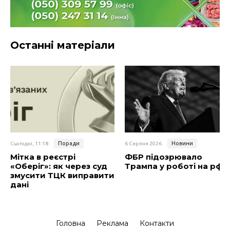
Останні матеріали
Поради
Новини
Сьогодні, 11:18
6 Серпня 2026
Мітка в реєстрі
ФБР підозрювало
«Оберіг»: як через суд
Трампа у роботі на рф
змусити ТЦК виправити
дані
Головна
Реклама
Контакти