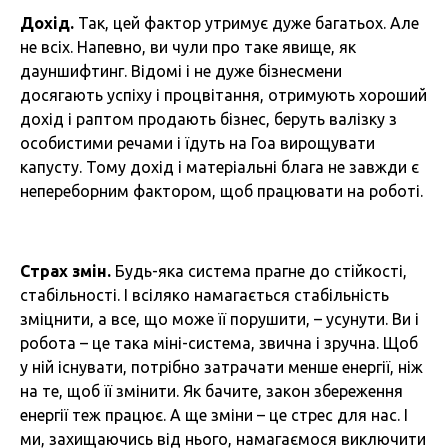
Дохід.
Так, цей фактор утримує дуже багатьох. Але
не всіх. Напевно, ви чули про таке явище, як
дауншифтинг. Відомі і не дуже бізнесмени
досягають успіху і процвітання, отримують хороший
дохід і раптом продають бізнес, беруть валізку з
особистими речами і їдуть на Гоа вирощувати
капусту. Тому дохід і матеріальні блага не завжди є
непереборним фактором, щоб працювати на роботі.
Страх змін.
Будь-яка система прагне до стійкості,
стабільності. І всіляко намагається стабільність
зміцнити, а все, що може її порушити, – усунути. Ви і
робота – це така міні-система, звична і зручна. Щоб
у ній існувати, потрібно затрачати менше енергії, ніж
на те, щоб її змінити. Як бачите, закон збереження
енергії теж працює. А ще зміни – це стрес для нас. І
ми, захищаючись від нього, намагаємося виключити