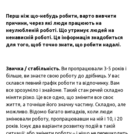
Перш ніж що-небудь робити, варто вивчити
причини, через які люди працюють на
неулюбленій роботі. Що утримує людей на
ненависній роботі. Ця інформація знадобиться
для того, щоб точно знати, що робити надалі.
Звичка / стабільність.
Ви пропрацювали 3-5 років і
більше, ви знаєте свою роботу до дрібниць. У вас
склався певний графік роботи та відпочинку. Вам
все зрозуміло і знайоме. Такий стан речей складно
міняти різко. Це все одно, що змінити все своє
життя, а точніше його значну частину. Складно, але
можливо. Відомо багато випадків, коли люди
змінювали роботу, пропрацювавши на ній і 10, і 20
років. Існує два варіанти розвитку подій в такій
ситуації: або змінити роботу – і ніщо не перешкодить