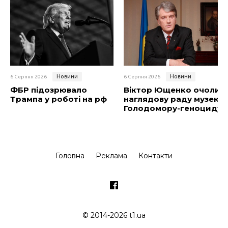
Новини
Новини
6 Серпня 2026
6 Серпня 2026
ФБР підозрювало
Віктор Ющенко очолив
Трампа у роботі на рф
наглядову раду музею
Голодомору-геноциду
Головна
Реклама
Контакти
© 2014-2026 t1.ua