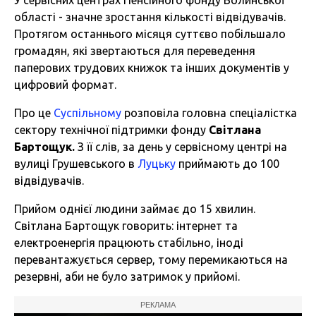
У сервісних центрах Пенсійного фонду Волинської
області - значне зростання кількості відвідувачів.
Протягом останнього місяця суттєво побільшало
громадян, які звертаються для переведення
паперових трудових книжок та інших документів у
цифровий формат.
Про це
Суспільному
розповіла головна спеціалістка
сектору технічної підтримки фонду
Світлана
Бартощук.
З її слів, за день у сервісному центрі на
вулиці Грушевського в
Луцьку
приймають до 100
відвідувачів.
Прийом однієї людини займає до 15 хвилин.
Світлана Бартощук говорить: інтернет та
електроенергія працюють стабільно, іноді
перевантажується сервер, тому перемикаються на
резервні, аби не було затримок у прийомі.
РЕКЛАМА