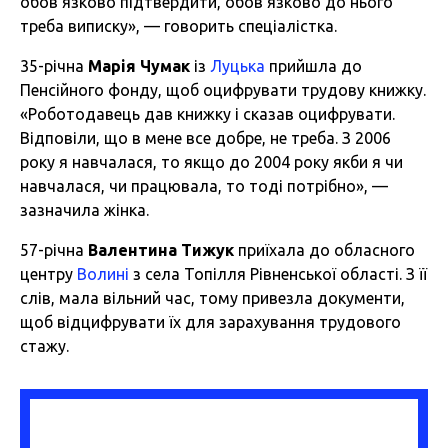
обов’язково підтвердити, обов'язково до нього
треба виписку», — говорить спеціалістка.
35-річна
Марія Чумак
із
Луцька
прийшла до
Пенсійного фонду, щоб оцифрувати трудову книжку.
«Роботодавець дав книжку і сказав оцифрувати.
Відповіли, що в мене все добре, не треба. З 2006
року я навчалася, то якщо до 2004 року якби я чи
навчалася, чи працювала, то тоді потрібно», —
зазначила жінка.
57-річна
Валентина Тижук
приїхала до обласного
центру
Волині
з села Топілля Рівненської області. З її
слів, мала вільний час, тому привезла документи,
щоб відцифрувати їх для зарахування трудового
стажу.