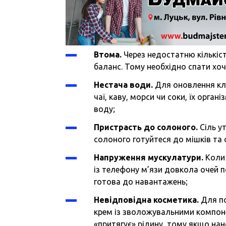
Втома.
Через недостатню кількіс
баланс. Тому необхідно спати хоч
Нестача води.
Для оновлення клі
чаї, каву, морси чи соки, їх орга
воду;
Пристрасть до солоного.
Сіль у
солоного готуйтеся до мішків та 
Напруження мускулатури.
Коли 
із телефону м’язи довкола очей по
готова до навантажень;
Невідповідна косметика.
Для по
крем із зволожувальними компонен
«притягує» рідину, тому якщо нан