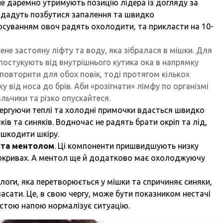
е даремно утримують позицію лідера із догляду за
 дадуть позбутися запалення та швидко
осуванням овоч радять охолодити, та прикласти на 10-
е застояну ліфту та воду, яка зібралася в мішки. Для
постукують від внутрішнього кутика ока в напрямку
повторити для обох повік, тоді протягом кількох
 від носа до брів. Аби «розігнати» лімфу по організмі
альчики та різко опускайтеся.
ергуючи теплі та холодні примочки вдасться швидко
ів та синяків. Водночас не радять брати окріп та лід,
ошкодити шкіру.
м та ментолом
. Ці компоненти пришвидшують низку
 покривах. А ментол ще й додатково має охолоджуючу
оги, яка перетворюється у мішки та спричиняє синяки,
пасати. Це, в свою чергу, може бути показником нестачі
чистою напою нормалізує ситуацію.