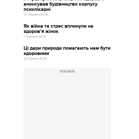
анонсував будівництво корпусу
психлікарні
15 Червня 2026
Як війна та стрес вплинули на
здоров’я жінок
1 Червня 2026
Ці дари природи помагають нам бути
здоровими
26 Травня 2026
РЕКЛАМА