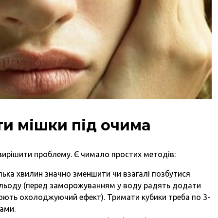
и мішки під очима
 вирішити проблему. Є чимало простих методів:
лька хвилин значно зменшити чи взагалі позбутися
із льоду (перед заморожуванням у воду радять додати
люють охолоджуючий ефект). Тримати кубики треба по 3-
вами.