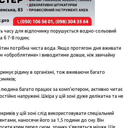
ть часу для відпочинку порушується водно-сольовий
а б 7-8 годин;
тин потрібна чиста вода. Якщо протягом дня вживати
нізм «оброблятиме» і виводитиме довше, ніж звичайну
тримує рідину в організмі, тож вживаючи багато
синяків;
людина багато працює за комп’ютером, активно читає
стійно напружені. Шкіра у цій зоні дуже делікатна та не
кривів у цій зоні слід використовувати спеціальний
тами, наносячи його за 1,5 години до сну. Він
осити крем перед сном, зранку з’являться мішки. Ще