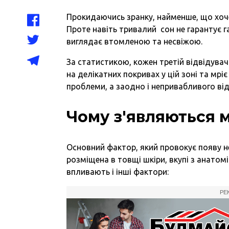
Прокидаючись зранку, найменше, що хоче
Проте навіть тривалий сон не гарантує 
виглядає втомленою та несвіжою.
За статистикою, кожен третій відвідувач
на делікатних покривах у цій зоні та мрі
проблеми, а заодно і непривабливого ві
Чому з'являються 
Основний фактор, який провокує появу н
розміщена в товщі шкіри, вкупі з анато
впливають і інші фактори:
РЕ