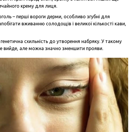
ичайного крему для лиця.
оголь – перші вороги дерми, особливо згубні для
апобігати вживанню солодощів і великої кількості кави,
генетична схильність до утворення набряку. У такому
не вийде, але можна значно зменшити прояви.