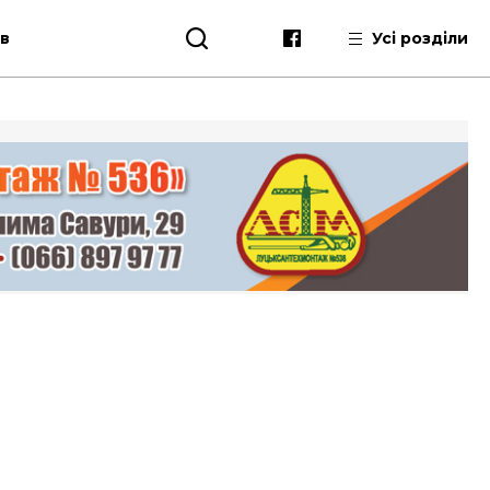
ів
Усі розділи