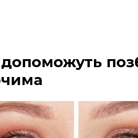
і допоможуть поз
очима