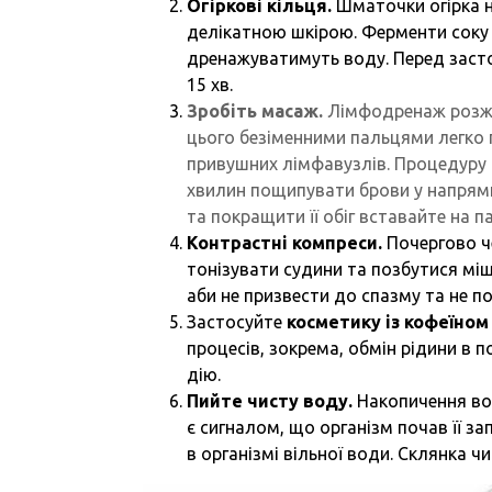
Огіркові кільця.
Шматочки огірка н
делікатною шкірою. Ферменти соку
дренажуватимуть воду. Перед заст
15 хв.
Зробіть масаж.
Лімфодренаж розжен
цього безіменними пальцями легко 
привушних лімфавузлів. Процедуру 
хвилин пощипувати брови у напрямку
та покращити її обіг вставайте на п
Контрастні компреси.
Почергово ч
тонізувати судини та позбутися мішк
аби не призвести до спазму та не п
Застосуйте
косметику із кофеїно
процесів, зокрема, обмін рідини в
дію.
Пийте чисту воду.
Накопичення вол
є сигналом, що організм почав її за
в організмі вільної води. Склянка 