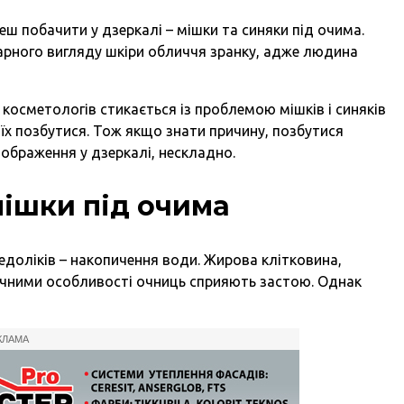
ш побачити у дзеркалі – мішки та синяки під очима.
гарного вигляду шкіри обличчя зранку, адже людина
 косметологів стикається із проблемою мішків і синяків
є їх позбутися. Тож якщо знати причину, позбутися
дображення у дзеркалі, нескладно.
мішки під очима
едоліків – накопичення води. Жирова клітковина,
мічними особливості очниць сприяють застою. Однак
КЛАМА