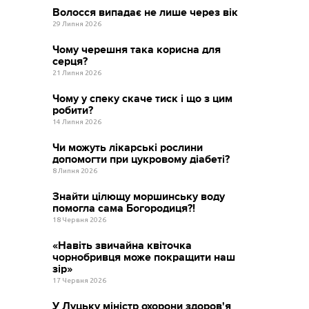
Волосся випадає не лише через вік
29 Липня 2026
Чому черешня така корисна для
серця?
21 Липня 2026
Чому у спеку скаче тиск і що з цим
робити?
14 Липня 2026
Чи можуть лікарські рослини
допомогти при цукровому діабеті?
8 Липня 2026
Знайти цілющу моршинську воду
помогла сама Богородиця?!
18 Червня 2026
«Навіть звичайна квіточка
чорнобривця може покращити наш
зір»
17 Червня 2026
У Луцьку міністр охорони здоров'я