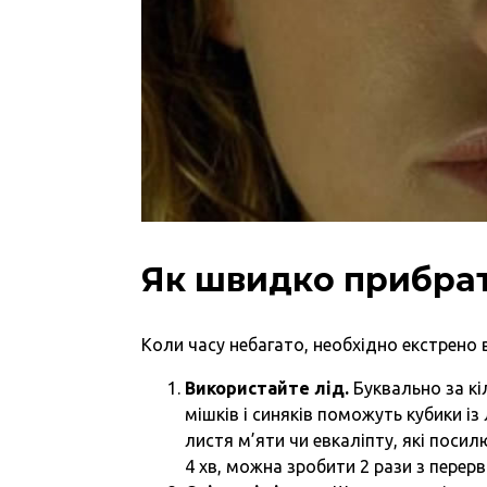
Як швидко прибрат
Коли часу небагато, необхідно екстрено
Використайте лід.
Буквально за кі
мішків і синяків поможуть кубики 
листя м’яти чи евкаліпту, які поси
4 хв, можна зробити 2 рази з перер