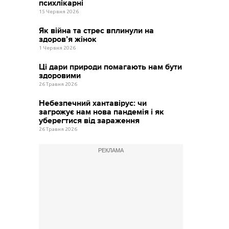
психлікарні
15 Червня 2026
Як війна та стрес вплинули на
здоров’я жінок
1 Червня 2026
Ці дари природи помагають нам бути
здоровими
26 Травня 2026
Небезпечний хантавірус: чи
загрожує нам нова пандемія і як
уберегтися від зараження
26 Травня 2026
РЕКЛАМА