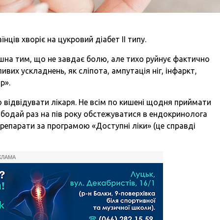
нців хворіє на цукровий діабет ІІ типу.
шна тим, що не завдає болю, але тихо руйнує фактично
ивих ускладнень, як сліпота, ампутація ніг, інфаркт,
р».
 відвідувати лікаря. Не всім по кишені щодня приймати
 бодай раз на пів року обстежуватися в ендокринолога
препарати за програмою «Доступні ліки» (це справді
КЛАМА