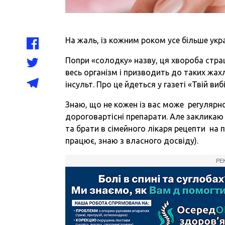
На жаль, із кожним роком усе більше украї
Попри «солодку» назву, ця хвороба стра
весь організм і призводить до таких жахл
інсульт. Про це йдеться у газеті «Твій вибі
Знаю, що не кожен із вас може регулярно
дороговартісні препарати. Але закликаю
та брати в сімейного лікаря рецепти на 
працює, знаю з власного досвіду).
РЕ