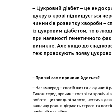
– Цукровий діабет – це ендокр
цукру в крові підвищується чер
чинників розвитку хвороби – сп
із цукровим діабетом, то в люд
при наявності генетичного фак
виникне. Але якщо до спадкової
теж провокують появу цукровог
–
Про
які
саме
причини
йдеться
?
– Насамперед – спосіб життя людини: її р
Також серед причин – гострі та хронічні
роботи щитовидної залози, нестача деяки
важливу роль відіграють стреси та пост
нинішній час війни.