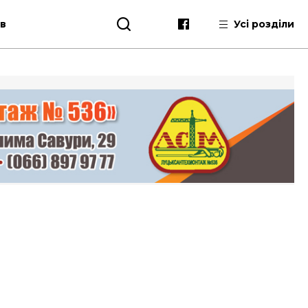
ів
Усі розділи