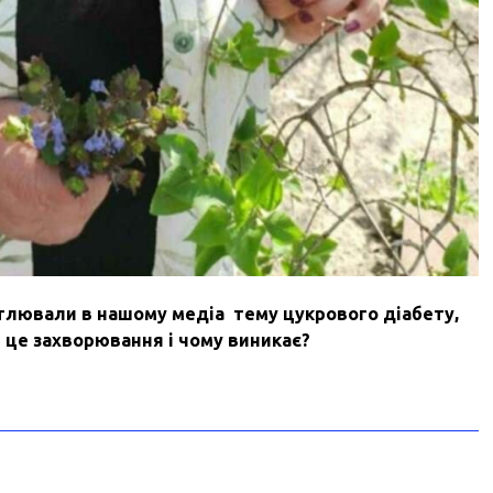
ітлювали
в
нашому
медіа
тему
цукрового
діабету
,
е
це
захворювання
і
чому
виникає
?