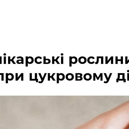
лікарські рослин
при цукровому ді