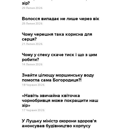
зір?
29 Липня 2026
Волосся випадає не лише через вік
29 Липня 2026
Чому черешня така корисна для
серця?
21 Липня 2026
Чому у спеку скаче тиск і що з цим
робити?
14 Липня 2026
Знайти цілющу моршинську воду
помогла сама Богородиця?!
18 Червня 2026
«Навіть звичайна квіточка
чорнобривця може покращити наш
зір»
17 Червня 2026
У Луцьку міністр охорони здоров'я
анонсував будівництво корпусу