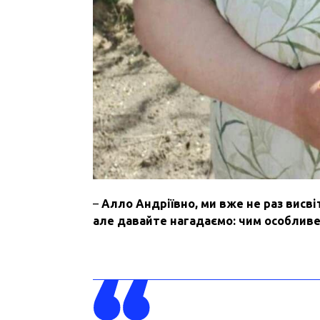
–
Алло
Андріївно
,
ми
вже
не
раз
висв
але
давайте
нагадаємо
:
чим
особлив