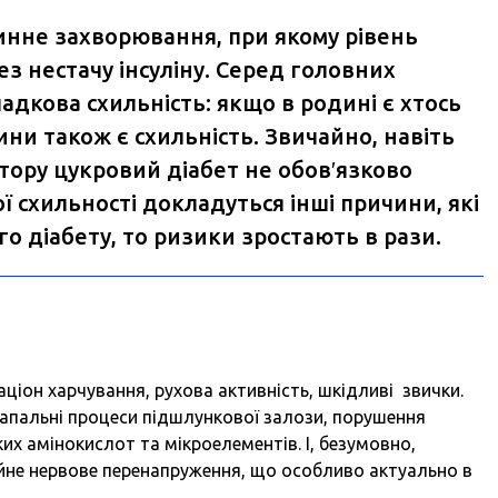
инне захворювання, при якому рівень
ез нестачу інсуліну. Серед головних
адкова схильність: якщо в родині є хтось
ини також є схильність. Звичайно, навіть
тору цукровий діабет не обов′язково
 схильності докладуться інші причини, які
о діабету, то ризики зростають в рази.
аціон харчування, рухова активність, шкідливі звички.
 запальні процеси підшлункової залози, порушення
х амінокислот та мікроелементів. І, безумовно,
ійне нервове перенапруження, що особливо актуально в