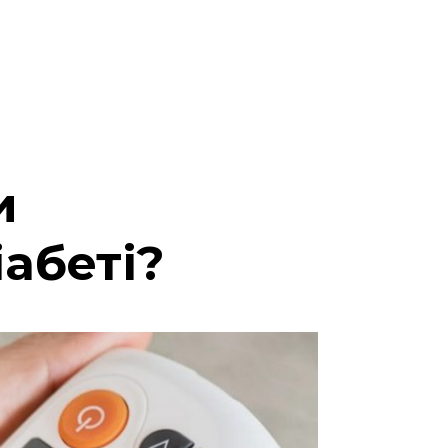
и
абеті?