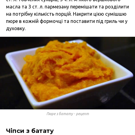
масла та 3 ст. л. пармезану перемішати та розділити
на потрібну кількість порцій. Накрити цією сумішшю
пюре в кожній формочці та поставити під гриль чи у
духовку.
Пюре з батату - рецепт
Чіпси з батату