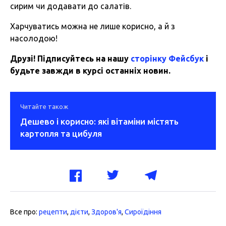
сирим чи додавати до салатів.
Харчуватись можна не лише корисно, а й з
насолодою!
Друзі! Підписуйтесь на нашу
сторінку Фейсбук
і
будьте завжди в курсі останніх новин.
Читайте також
Дешево і корисно: які вітаміни містять
картопля та цибуля
Все про:
рецепти
,
дієти
,
Здоров'я
,
Сироїдіння