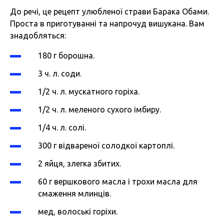
До речі, це рецепт улюбленої страви Барака Обами.
Проста в приготуванні та напрочуд вишукана. Вам
знадобляться:
180 г борошна.
3 ч. л. соди.
1/2 ч. л. мускатного горіха.
1/2 ч. л. меленого сухого імбиру.
1/4 ч. л. солі.
300 г відвареної солодкої картоплі.
2 яйця, злегка збитих.
60 г вершкового масла і трохи масла для
смаження млинців.
мед, волоські горіхи.