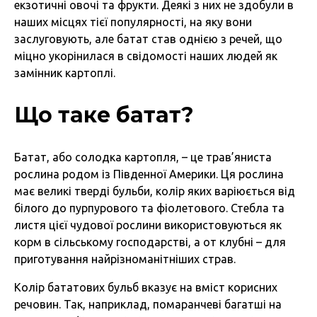
екзотичні овочі та фрукти. Деякі з них не здобули в
наших місцях тієї популярності, на яку вони
заслуговують, але батат став однією з речей, що
міцно укорінилася в свідомості наших людей як
замінник картоплі.
Що таке батат?
Батат, або солодка картопля, – це трав’яниста
рослина родом із Південної Америки. Ця рослина
має великі тверді бульби, колір яких варіюється від
білого до пурпурового та фіолетового. Стебла та
листя цієї чудової рослини використовуються як
корм в сільському господарстві, а от клубні – для
приготування найрізноманітніших страв.
Колір бататових бульб вказує на вміст корисних
речовин. Так, наприклад, помаранчеві багатші на