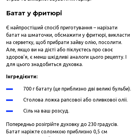
Батат у фритюрі
Є найпростіший спосіб приготування – нарізати
батат на шматочки, обсмажити у фритюрі, викласти
на серветку, щоб прибрати зайву олію, посолити.
Але, якщо ви на дієті або піклуєтесь про своє
здоров’я, є менш шкідливі аналоги цього рецепту. І
для цього знадобиться духовка.
Інгредієнти:
700 г батату (це приблизно дві великі бульби).
Столова ложка рапсової або оливкової олії.
Сіль на ваш розсуд.
Попередньо розігрійте духовку до 230 градусів.
Батат наріжте соломкою приблизно 0,5 см