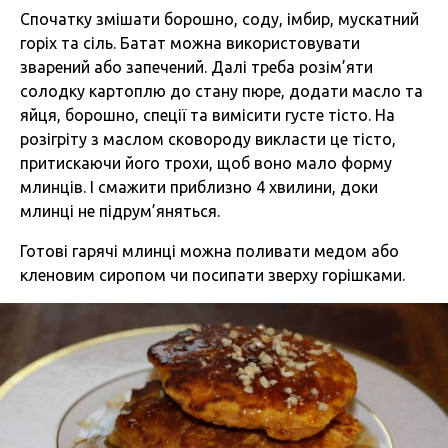
Спочатку змішати борошно, соду, імбир, мускатний
горіх та сіль. Батат можна використовувати
зварений або запечений. Далі треба розім’яти
солодку картоплю до стану пюре, додати масло та
яйця, борошно, спеції та вимісити густе тісто. На
розігріту з маслом сковороду викласти це тісто,
притискаючи його трохи, щоб воно мало форму
млинців. І смажити приблизно 4 хвилини, доки
млинці не підрум’яняться.
Готові гарячі млинці можна поливати медом або
кленовим сиропом чи посипати зверху горішками.