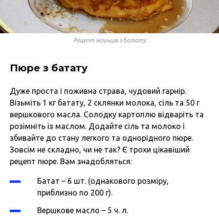
Рецепт млинців з батату
Пюре з батату
Дуже проста і поживна страва, чудовий гарнір.
Візьміть 1 кг батату, 2 склянки молока, сіль та 50 г
вершкового масла. Солодку картоплю відваріть та
розімніть із маслом. Додайте сіль та молоко і
збивайте до стану легкого та однорідного пюре.
Зовсім не складно, чи не так? Є трохи цікавіший
рецепт пюре. Вам знадобляться:
Батат – 6 шт. (однакового розміру,
приблизно по 200 г).
Вершкове масло – 5 ч. л.