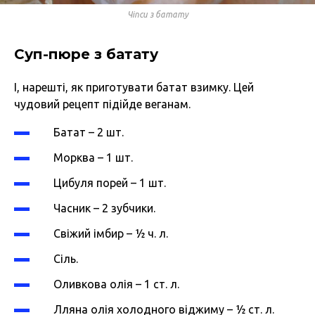
Чіпси з батату
Суп-пюре з батату
І, нарешті, як приготувати батат взимку. Цей
чудовий рецепт підійде веганам.
Батат – 2 шт.
Морква – 1 шт.
Цибуля порей – 1 шт.
Часник – 2 зубчики.
Свіжий імбир – ½ ч. л.
Сіль.
Оливкова олія – 1 ст. л.
Лляна олія холодного віджиму – ½ ст. л.