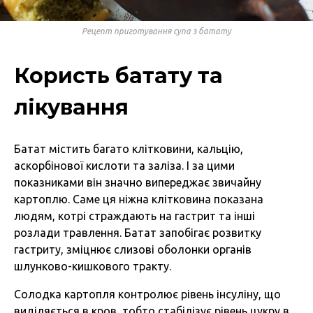
Рецепт приготування супа з батату
Користь батату та
лікування
Батат містить багато клітковини, кальцію,
аскорбінової кислоти та заліза. І за цими
показниками він значно випереджає звичайну
картоплю. Саме ця ніжна клітковина показана
людям, котрі страждають на гастрит та інші
розлади травлення. Батат запобігає розвитку
гастриту, зміцнює слизові оболонки органів
шлунково-кишкового тракту.
Солодка картопля контролює рівень інсуліну, що
виділяється в кров, тобто стабілізує рівень цукру в