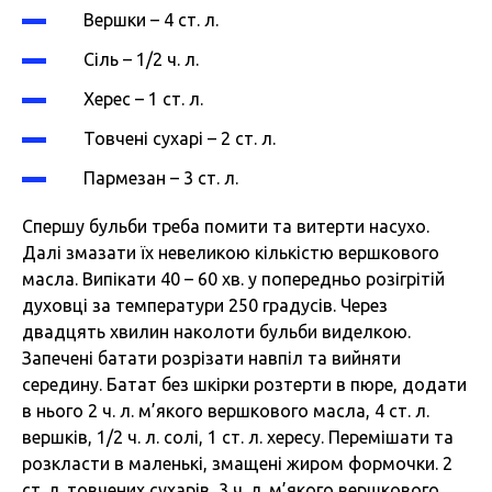
Вершки – 4 ст. л.
Сіль – 1/2 ч. л.
Херес – 1 ст. л.
Товчені сухарі – 2 ст. л.
Пармезан – 3 ст. л.
Спершу бульби треба помити та витерти насухо.
Далі змазати їх невеликою кількістю вершкового
масла. Випікати 40 – 60 хв. у попередньо розігрітій
духовці за температури 250 градусів. Через
двадцять хвилин наколоти бульби виделкою.
Запечені батати розрізати навпіл та вийняти
середину. Батат без шкірки розтерти в пюре, додати
в нього 2 ч. л. м’якого вершкового масла, 4 ст. л.
вершків, 1/2 ч. л. солі, 1 ст. л. хересу. Перемішати та
розкласти в маленькі, змащені жиром формочки. 2
ст. л. товчених сухарів, 3 ч. л. м’якого вершкового