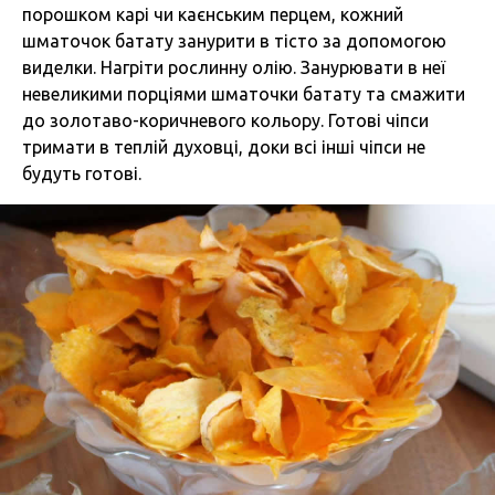
порошком карі чи каєнським перцем, кожний
шматочок батату занурити в тісто за допомогою
виделки. Нагріти рослинну олію. Занурювати в неї
невеликими порціями шматочки батату та смажити
до золотаво-коричневого кольору. Готові чіпси
тримати в теплій духовці, доки всі інші чіпси не
будуть готові.