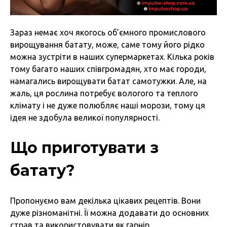
Зараз немає хоч якогось об’ємного промислового
вирощування батату, може, саме тому його рідко
можна зустріти в наших супермаркетах. Кілька років
тому багато наших співгромадян, хто має городи,
намагались вирощувати батат самотужки. Але, на
жаль, ця рослина потребує вологого та теплого
клімату і не дуже полюбляє наші морози, тому ця
ідея не здобула великої популярності.
Що приготувати з
батату?
Пропонуємо вам декілька цікавих рецептів. Вони
дуже різноманітні. Її можна додавати до основних
страв та використовувати як гарнір.