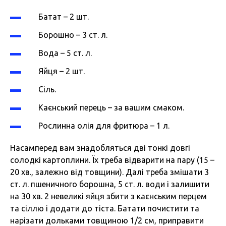
Батат – 2 шт.
Борошно – 3 ст. л.
Вода – 5 ст. л.
Яйця – 2 шт.
Сіль.
Каєнський перець – за вашим смаком.
Рослинна олія для фритюра – 1 л.
Насамперед вам знадобляться дві тонкі довгі
солодкі картоплини. Їх треба відварити на пару (15 –
20 хв., залежно від товщини). Далі треба змішати 3
ст. л. пшеничного борошна, 5 ст. л. води і залишити
на 30 хв. 2 невеликі яйця збити з каєнським перцем
та сіллю і додати до тіста. Батати почистити та
нарізати дольками товщиною 1/2 см, приправити