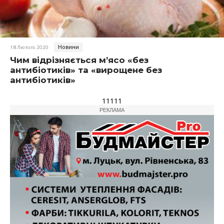
Новини
18 Лютого 2020
Чим відрізняється м’ясо «без
антибіотиків» та «вирощене без
антибіотиків»
11111
РЕКЛАМА