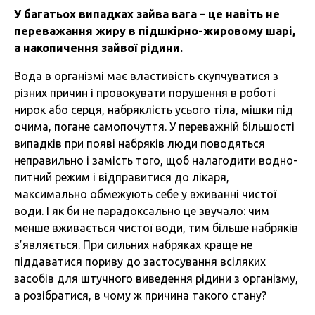
У багатьох випадках зайва вага – це навіть не
переважання жиру в підшкірно-жировому шарі,
а накопичення зайвої рідини.
Вода в організмі має властивість скупчуватися з
різних причин і провокувати порушення в роботі
нирок або серця, набряклість усього тіла, мішки під
очима, погане самопочуття. У переважній більшості
випадків при появі набряків люди поводяться
неправильно і замість того, щоб налагодити водно-
питний режим і відправитися до лікаря,
максимально обмежують себе у вживанні чистої
води. І як би не парадоксально це звучало: чим
менше вживається чистої води, тим більше набряків
з’являється. При сильних набряках краще не
піддаватися пориву до застосування всіляких
засобів для штучного виведення рідини з організму,
а розібратися, в чому ж причина такого стану?