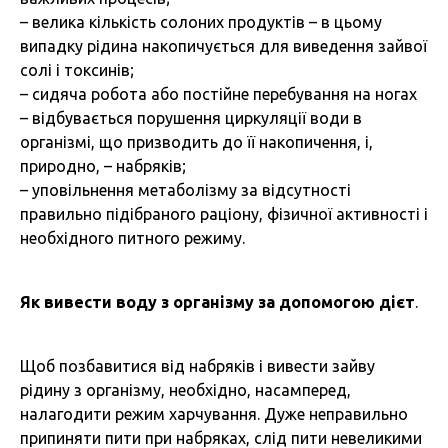
– велика кількість солоних продуктів – в цьому
випадку рідина накопичується для виведення зайвої
солі і токсинів;
– сидяча робота або постійне перебування на ногах
– відбувається порушення циркуляції води в
організмі, що призводить до її накопичення, і,
природно, – набряків;
– уповільнення метаболізму за відсутності
правильно підібраного раціону, фізичної активності і
необхідного питного режиму.
Як вивести воду з організму за допомогою дієт
.
Щоб позбавитися від набряків і вивести зайву
рідину з організму, необхідно, насамперед,
налагодити режим харчування. Дуже неправильно
припиняти пити при набряках, слід пити невеликими