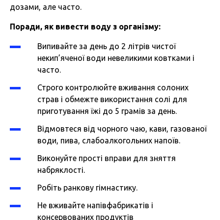
дозами, але часто.
Поради, як вивести воду з організму:
Випивайте за день до 2 літрів чистої
некип’яченої води невеликими ковтками і
часто.
Строго контролюйте вживання солоних
страв і обмежте використання солі для
приготування їжі до 5 грамів за день.
Відмовтеся від чорного чаю, кави, газованої
води, пива, слабоалкогольних напоїв.
Виконуйте прості вправи для зняття
набряклості.
Робіть ранкову гімнастику.
Не вживайте напівфабрикатів і
консервованих продуктів