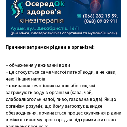
Причини затримки рідини в організмі:
– обмеження у вживанні води
– це стосується саме чистої питної води, а не кави,
чаю і інших напоїв;
– вживання сечогінних напоїв або тих, які
затримують воду в організмі (кава, чай,
слабоалкогольнінапої, пиво, газована вода). Якщо
організм розуміє, що йому загрожує швидке
обезводнення, починається процес скупчення рідини
в міжклітинному просторі для підтримки життєво
важливих процесів;