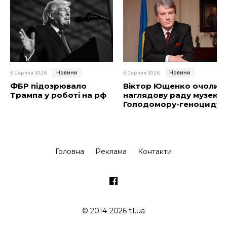
Новини
Новини
6 Серпня 2026
6 Серпня 2026
ФБР підозрювало
Віктор Ющенко очолив
Трампа у роботі на рф
наглядову раду музею
Голодомору-геноциду
Головна
Реклама
Контакти
© 2014-2026 t1.ua