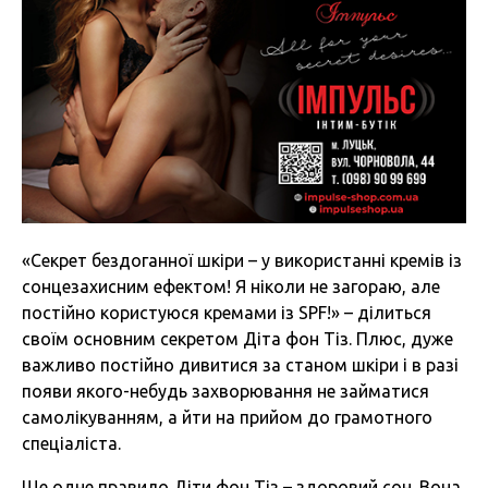
«Секрет бездоганної шкіри – у використанні кремів із
сонцезахисним ефектом! Я ніколи не загораю, але
постійно користуюся кремами із SPF!» – ділиться
своїм основним секретом Діта фон Тіз. Плюс, дуже
важливо постійно дивитися за станом шкіри і в разі
появи якого-небудь захворювання не займатися
самолікуванням, а йти на прийом до грамотного
спеціаліста.
Ще одне правило Діти фон Тіз – здоровий сон. Вона