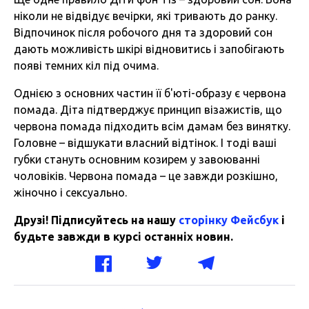
ніколи не відвідує вечірки, які тривають до ранку.
Відпочинок після робочого дня та здоровий сон
дають можливість шкірі відновитись і запобігають
появі темних кіл під очима.
Однією з основних частин її б'юті-образу є червона
помада. Діта підтверджує принцип візажистів, що
червона помада підходить всім дамам без винятку.
Головне – відшукати власний відтінок. І тоді ваші
губки стануть основним козирем у завоюванні
чоловіків. Червона помада – це завжди розкішно,
жіночно і сексуально.
Друзі! Підписуйтесь на нашу
сторінку Фейсбук
і
будьте завжди в курсі останніх новин.