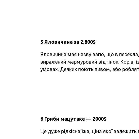
5 Яловичина за 2,800$
Яловичина має назву вагю, що в перекла
виражений мармуровий відтінок. Корів, 
умовах. Деяких поють пивом, або роблят
6 Гриби мацутаке — 2000$
Це дуже рідкісна їжа, ціна якої залежить 