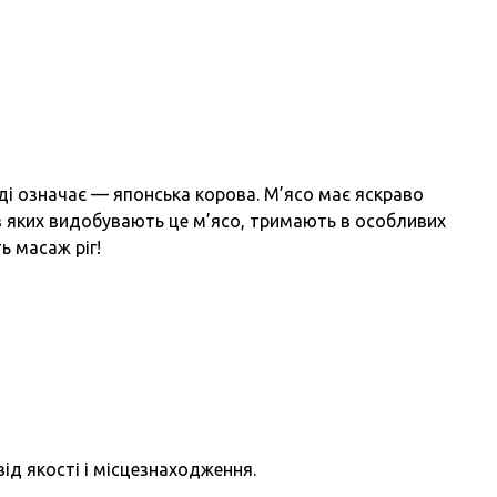
ді означає — японська корова. М’ясо має яскраво
із яких видобувають це м’ясо, тримають в особливих
ь масаж ріг!
від якості і місцезнаходження.