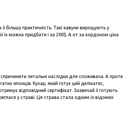
її більшу практичність. Такі кавуни вирощують у
ї їх можна придбати і за 200$. А от за кордоном ціна
спричинити летальні наслідки для споживача. А проте
атих японців. Кухар, який готує цей делікатес,
отримує відповідний сертифікат. Зазвичай її готують
реглася у страві. Ця страва стала одним із відомих