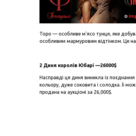
Торо — особливе м'ясо тунця, яке добува
особливим мармуровим відтінком. Це найб
2 Диня королів Юбарі —26000$
Насправді ця диня виникла із поєднання
кольору, дуже соковита і солодка. Її мо
продана на аукціоні за 26,000$.