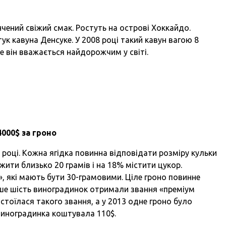
нчений свіжий смак. Ростуть на острові Хоккайдо.
к кавуна Денсуке. У 2008 році такий кавун вагою 8
це він вважається найдорожчим у світі.
4000$ за гроно
році. Кожна ягідка повинна відповідати розміру кульки
жити близько 20 грамів і на 18% містити цукор.
, які мають бути 30-грамовими. Ціле гроно повинне
лише шість виноградинок отримали звання «преміум
стоїлася такого звання, а у 2013 одне гроно було
 виноградинка коштувала 110$.