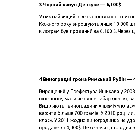
3 Чорний кавун Денсуке — 6,100$
У них найвищий рівень солодкості і вито
Кожного року вирощують лише 10 000 шту
кілограм був проданий за 6,100 $. Через 
4 Виноградні грона Римський Рубін — 
Вирощений у Префектура Ишикава у 2008 
пінг-понгу, мати червоне забарвлення, ва
Виділяють і виноградини «преміум класу»
важити більше 700 грамів. У 2010 році 
клас». У 2011 жодна виноградинка не удо
продане за 4,000$. Це означає, що одна