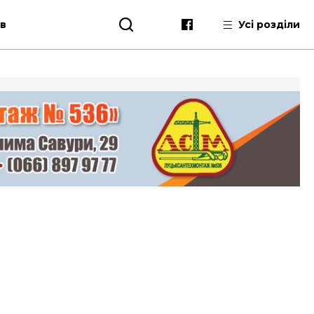
ів
Усі розділи