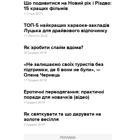
Що подивитися на Новий рік і Різдво:
15 кращих фільмів
1 Січня 2021
ТОП-5 найкращих караоке-закладів
Луцька для драйвового відпочинку
17 Лютого 2020
Як зробити слайм вдома?
30 Грудня 2019
«Не залишаємо своїх туристів без
підтримки, де б вони не були», —
Олена Чернець
11 Грудня 2019
Еротичні переодягання: практичні
поради для новачків (відео)
5 Грудня 2019
Як святкувати та що дарувати на
золоте весілля
2 Грудня 2019
РЕКЛАМА