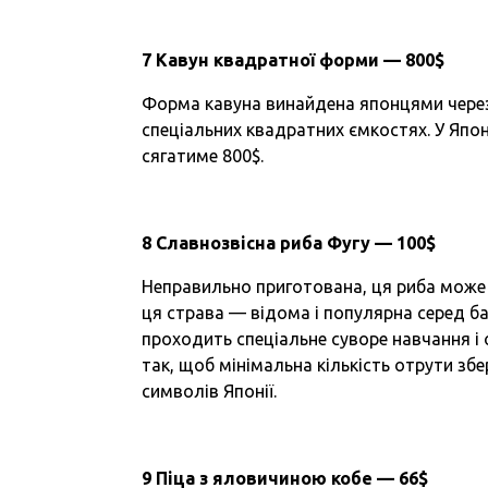
7 Кавун квадратної форми — 800$
Форма кавуна винайдена японцями через 
спеціальних квадратних ємкостях. У Японі
сягатиме 800$.
8 Славнозвісна риба Фугу — 100$
Неправильно приготована, ця риба може 
ця страва — відома і популярна серед баг
проходить спеціальне суворе навчання і 
так, щоб мінімальна кількість отрути збе
символів Японії.
9 Піца з яловичиною кобе — 66$