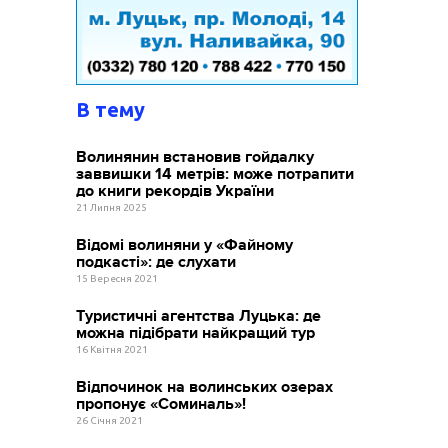
В тему
Волинянин встановив гойдалку
заввишки 14 метрів: може потрапити
до книги рекордів України
21 Липня 2025
Відомі волиняни у «Файному
подкасті»: де слухати
15 Вересня 2021
Туристичні агентства Луцька: де
можна підібрати найкращий тур
16 Квітня 2021
Відпочинок на волинських озерах
пропонує «Соминаль»!
26 Січня 2021