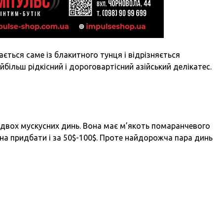
ється саме із блакитного тунця і відрізняється
ільш рідкісний і дороговартісний азійський делікатес.
 двох мускусних динь. Вона має м’якоть помаранчевого
жна придбати і за 50$-100$. Проте найдорожча пара динь