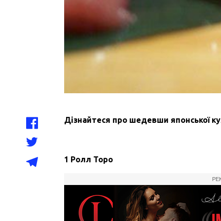
Дізнайтеся про шедевши японської кул
1 Ролл Торо
РЕ