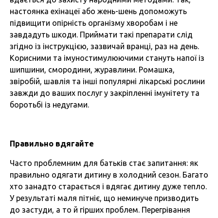
настоянка ехінацеї або жень-шень допоможуть
підвищити опірність організму хворобам і не
завдадуть шкоди. Приймати такі препарати слід
згідно із інструкцією, зазвичай вранці, раз на день.
Корисними та імуностимулюючими стануть напої із
шипшини, смородини, журавлини. Ромашка,
звіробій, шавлія та інші популярні лікарські рослини
завжди до ваших послуг у закріпленні імунітету та
боротьбі із недугами.
Правильно вдягайте
Часто проблемним для батьків стає запитання: як
правильно одягати дитину в холодний сезон. Багато
хто занадто старається і вдягає дитину дуже тепло.
У результаті маля пітніє, що неминуче призводить
до застуди, а то й гірших проблем. Перегрівання