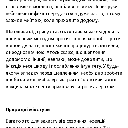
стає дуже важливою, особливо взимку. Через руки
небезпечні інфекції передаються дуже часто, а тому
завжди мийте їх, коли приходите додому.
Щеплення від грипу стають останнім часом досить
популярним методом протистояння хворобі. Проте
відповідь на те, наскільки ця процедура ефективна,
є неоднозначною. Хтось скаже, що щеплення
допомогло, інший, навпаки, може доводити, що
ін’єкція несе шкоду і послаблення імунітету. У будь-
якому випадку перед щепленням, необхідно зробити
проби на можливі алергічні реакції в дитини, адже
вакцина може нести приховану загрозу алергікам.
Природні мікстури
Багато хто для захисту від сезонних інфекцій
вдається до захисту народними методами. Так,