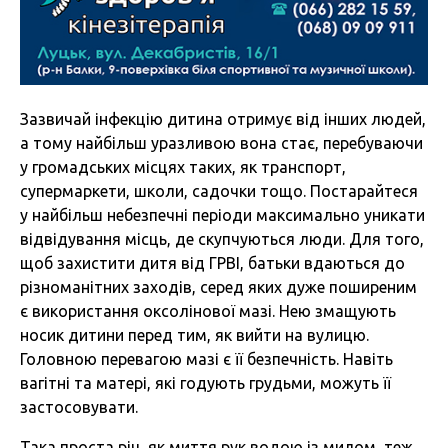
Зазвичай інфекцію дитина отримує від інших людей,
а тому найбільш уразливою вона стає, перебуваючи
у громадських місцях таких, як транспорт,
супермаркети, школи, садочки тощо. Постарайтеся
у найбільш небезпечні періоди максимально уникати
відвідування місць, де скупчуються люди. Для того,
щоб захистити дитя від ГРВІ, батьки вдаються до
різноманітних заходів, серед яких дуже поширеним
є використання оксолінової мазі. Нею змащують
носик дитини перед тим, як вийти на вулицю.
Головною перевагою мазі є її безпечність. Навіть
вагітні та матері, які годують грудьми, можуть її
застосовувати.
Така проста річ, як миття рук водою із милом, теж