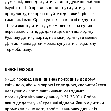
дуже шкідливе для дитини, воно дуже послаблює
імунітет. Щоб правильно одягнути дитину на
прогулянку, використовуйте одяг, який гріє так
само, як і ваш. Орієнтуйтеся на власні відчуття. І
тільки якщо дитина дуже маленька і на вулиці
переважно спить, додайте ще один шар одягу.
Рухливу дитину варто, навпаки, одягнути менше.
Для активних дітей можна купувати спеціальну
термобілизну.
Вчасні заходи
Якщо посеред зими дитина приходить додому
спітнілою, або ж мокрою і холодною, скористайтеся
наступними профілактичними методами:
організуйте зігріваючу ванну (t 37-38 °C ). Добре,
якщо додасте у неї трав’яні відвари. Якщо у дитини
промокли лише ноги, зробіть ванночку для ніг із