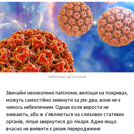
Небезпека від папілом
Звичайні неонкогенні папіломи, вилізши на покривах,
можуть самостійно зникнути за рік-два, вони не є
чимось небезпечним. Однак коли вирости не
зникають, або ж з’являються на слизових статевих
органів, ліпше звернутися до лікаря. Адже якщо
вчасно не виявити є ризик переродження