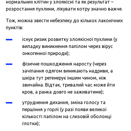
нормальних клітин у злоякісні та як результат –
розростання пухлини, лікувати котру значно важче.
Тож, можна звести небезпеку до кількох лаконічних
пунктів:
існує ризик розвитку злоякісної пухлини (у
випадку виникнення папілом через вірус
онкогенної природи);
фізичне пошкодження наросту (через
зачіпання одягом виникають надриви, а
шкіра тут регенерує іншим чином, ніж
звичайна. Відтак, тривалий час може йти
кров, а ранка довго не заживатиме);
утруднення дихання, зміна голосу та
першіння у горлі (у разі появи великої
кількості папілом на слизовій оболонці
глотки);