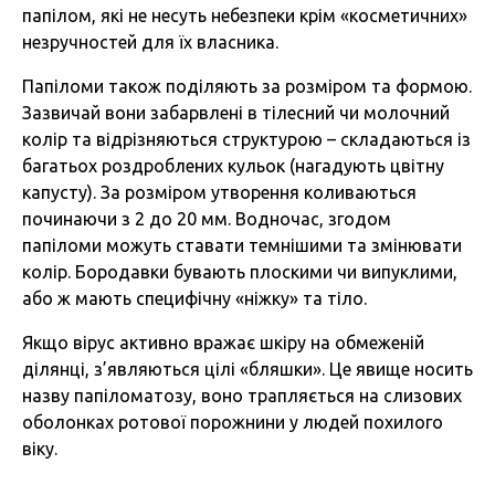
папілом, які не несуть небезпеки крім «косметичних»
незручностей для їх власника.
Папіломи також поділяють за розміром та формою.
Зазвичай вони забарвлені в тілесний чи молочний
колір та відрізняються структурою – складаються із
багатьох роздроблених кульок (нагадують цвітну
капусту). За розміром утворення коливаються
починаючи з 2 до 20 мм. Водночас, згодом
папіломи можуть ставати темнішими та змінювати
колір. Бородавки бувають плоскими чи випуклими,
або ж мають специфічну «ніжку» та тіло.
Якщо вірус активно вражає шкіру на обмеженій
ділянці, з’являються цілі «бляшки». Це явище носить
назву папіломатозу, воно трапляється на слизових
оболонках ротової порожнини у людей похилого
віку.