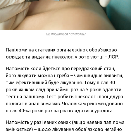
Як лікуються папіломи?
Папіломи на статевих органах жінок обов’язково
оглядає та видаляє гінеколог, у ротоглотці – ЛОР.
Натомість коли йдеться про передраковий стан,
його лікувати можна і треба – чим швидше виявити,
тим ефективніший буде лікування. Тому після 30
років жінкам слід принаймні раз на 5 років здавати
тест на папілому. Тест робить гінеколог і процедура
полягає в аналізі мазків. Чоловікам рекомендовано
після 40-ка років раз на рік оглядатися уролога.
Натомість у разі явних ознак (якщо наявна папілома
змінюється) – щодо лікування обов’язково негайно