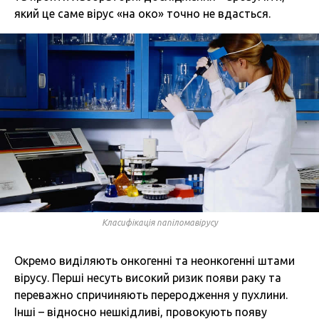
який це саме вірус «на око» точно не вдасться.
Класифікація папіломавірусу
Окремо виділяють онкогенні та неонкогенні штами
вірусу. Перші несуть високий ризик появи раку та
переважно спричиняють переродження у пухлини.
Інші – відносно нешкідливі, провокують появу