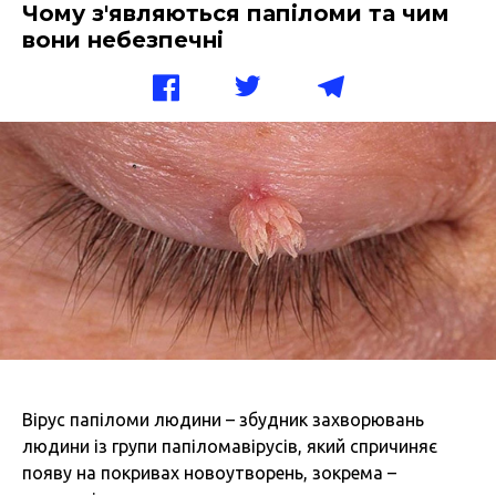
Чому з'являються папіломи та чим
вони небезпечні
Вірус папіломи людини – збудник захворювань
людини із групи папіломавірусів, який спричиняє
появу на покривах новоутворень, зокрема –