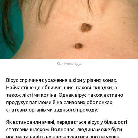
Папіломавірус
Вірус спричиняє ураження шкіри у різних зонах.
Найчастіше це обличчя, шия, пахові складки, а
також лікті чи коліна. Однак вірус також активно
продукує папіломи й на слизових оболонках
статевих органів чи заднього проходу.
Як встановили вчені, передається вірус у більшості
статевим шляхом. Водночас, людина може бути
носієм та навіть не здогадуватися про це через