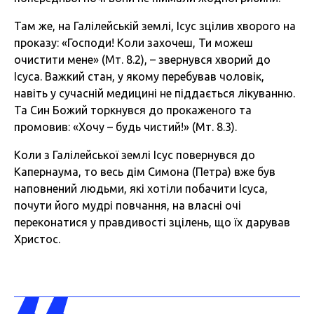
Там же, на Галілейській землі, Ісус зцілив хворого на
проказу: «Господи! Коли захочеш, Ти можеш
очистити мене» (Мт. 8.2), – звернувся хворий до
Ісуса. Важкий стан, у якому перебував чоловік,
навіть у сучасній медицині не піддається лікуванню.
Та Син Божий торкнувся до прокаженого та
промовив: «Хочу – будь чистий!» (Мт. 8.3).
Коли з Галілейської землі Ісус повернувся до
Капернаума, то весь дім Симона (Петра) вже був
наповнений людьми, які хотіли побачити Ісуса,
почути його мудрі повчання, на власні очі
переконатися у правдивості зцілень, що їх дарував
Христос.