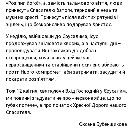
«Розіпни його!», а, замість пальмового віття, люди
принесуть Спасителю батоги, терновий вінець та
муки на хресті. Принесуть після всіх тих рятунків і
зцілень, що безкорисливо подарував Христос.
У неділю, ввійшовши до Єрусалима, Ісус
продовжував зцілювати хворих, а в наступні дні –
проповідувати. Він закликав до добра і
всепрощення, хоча знав: у цей же час
первосвященики та старійшини посилено збирають
проти Нього компромат, аби затримати, засудити й
покарати розп'яттям.
Тож 12 квітня, святкуючи Вхід Господній у Єрусалим,
ми повинні згадувати не про «червоне яйце, що по
губах потече», а про початок Хресної Дороги нашого
Спасителя.
Оксана Бубенщикова