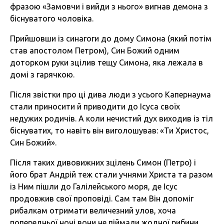
фразою «Замовчи і вийди з нього» вигнав демона з
біснуватого чоловіка.
Прийшовши із синагоги до дому Симона (який потім
став апостолом Петром), Син Божий одним
доторком руки зцілив тещу Симона, яка лежала в
домі з гарячкою.
Після звістки про ці дива люди з усього Капернаума
стали приносити й приводити до Ісуса своїх
недужих родичів. А коли нечистий дух виходив із тіл
біснуватих, то навіть він виголошував: «Ти Христос,
Син Божий».
Після таких дивовижних зцілень Симон (Петро) і
його брат Андрій теж стали учнями Христа та разом
із Ним пішли до Галілейського моря, де Ісус
продовжив свої проповіді. Сам там Він допоміг
рибалкам отримати величезний улов, хоча
попередньої ночі вони не піймали жодної рибини.