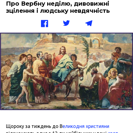
Про Вербну неділю, дивовижні
зцілення і людську невдячність
Щороку за тиждень до В
еликодня
християни