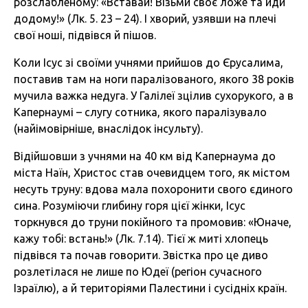
розслабленому: «Вставай! Візьми своє ложе та йди
додому!» (Лк. 5. 23 – 24). І хворий, узявши на плечі
свої ноші, підвівся й пішов.
Коли Ісус зі своїми учнями прийшов до Єрусалима,
поставив там на ноги паралізованого, якого 38 років
мучила важка недуга. У Галілеї зцілив сухорукого, а в
Капернаумі – слугу сотника, якого паралізувало
(найімовірніше, внаслідок інсульту).
Відійшовши з учнями на 40 км від Капернаума до
міста Наїн, Христос став очевидцем того, як містом
несуть труну: вдова мала похоронити свого єдиного
сина. Розуміючи глибину горя цієї жінки, Ісус
торкнувся до труни покійного та промовив: «Юначе,
кажу тобі: встань!» (Лк. 7.14). Тієї ж миті хлопець
підвівся та почав говорити. Звістка про це диво
розлетілася не лише по Юдеї (регіон сучасного
Ізраїлю), а й територіями Палестини і сусідніх країн.