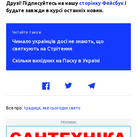
Друзі! Підписуйтесь на нашу
сторінку Фейсбук
і
будьте завжди в курсі останніх новин.
Читайте також
Чимало українців досі не знають, що
святкують на Стрітення
Скільки вихідних на Пасху в Україні
Все про:
традиції
,
яке сьогодні свято
РЕКЛАМА