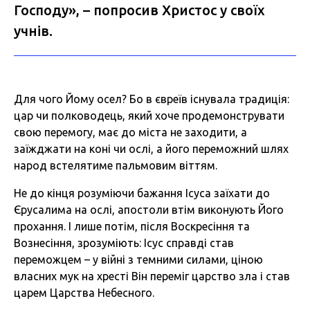
Господу», – попросив Христос у своїх
учнів.
Для чого Йому осел? Бо в євреїв існувала традиція:
цар чи полководець, який хоче продемонструвати
свою перемогу, має до міста не заходити, а
заїжджати на коні чи ослі, а його переможний шлях
народ встелятиме пальмовим віттям.
Не до кінця розуміючи бажання Ісуса заїхати до
Єрусалима на ослі, апостоли втім виконують Його
прохання. І лише потім, після Воскресіння та
Вознесіння, зрозуміють: Ісус справді став
переможцем – у війні з темними силами, ціною
власних мук на хресті Він переміг царство зла і став
царем Царства Небесного.