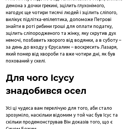
демона з дочки грекині, зцілить глухонімого,
нагодує ще чотири тисячі людей і зцілить сліпого,
вилікує підлітка-епілептика, допоможе Петрові
знайти в роті рибини гроші для оплати податку,
зцілить сліпородженого та жінку, яку скрутив дух
немочі, позбавить хворого від водянки, а в суботу –
за день до входу у Єрусалим – воскресить Лазаря,
який помер від хвороби та вже чотири дні, як був
похований у скелі.
Для чого Ісусу
знадобився осел
Усі ці чудеса вам перелічую для того, аби стало
зрозуміло, наскільки відомим у той час був Ісус та
скільки продемонстрував Він доказів того, що є
Сином Божим.