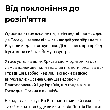
Від поклоніння до
розіп’яття
Однак це стане ясно потім, а тієї неділі – за тиждень
де Песаху – велика кількість людей уже зібралася в
Єрусалимі для святкування. Дізнавшись про приїзд
Ісуса, вони вийшли Йому назустріч.
Хтось устеляв шлях Христа своїм одягом, хтось
ламав пальмове гілля і наклав під ноги Ісуса (звідси
і традиція Вербної неділі). І всі вони радісно
вигукували: «Осанна Сину Давидовому!
Благословенний Цар Ізраїлів, що гряде в ім'я
Господнє! Осанна в вишніх!»
Не радів лише Ісус. Бо Він знав: не мине й тижня, як
такий же натовп буде вимагати від Понтія Пилата: