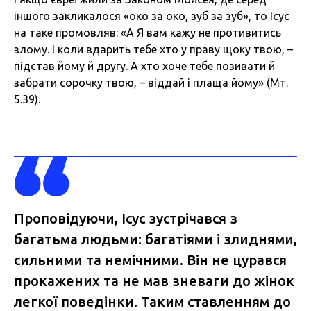
іншого закликалося «око за око, зуб за зуб», то Ісус
на таке промовляв: «А Я вам кажу не противитись
злому. І коли вдарить тебе хто у праву щоку твою, –
підстав йому й другу. А хто хоче тебе позивати й
забрати сорочку твою, – віддай і плаща йому» (Мт.
5.39).
Проповідуючи, Ісус зустрічався з
багатьма людьми: багатіями і злиднями,
сильними та немічними. Він не цурався
прокажених та не мав зневаги до жінок
легкої поведінки. Таким ставленням до