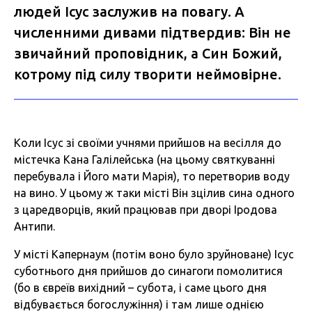
людей Ісус заслужив на повагу. А
численними дивами підтвердив: Він не
звичайний проповідник, а Син Божий,
котрому під силу творити неймовірне.
Коли Ісус зі своїми учнями прийшов на весілля до
містечка Кана Галілейська (на цьому святкуванні
перебувала і Його мати Марія), то перетворив воду
на вино. У цьому ж таки місті Він зцілив сина одного
з царедворців, який працював при дворі Іродова
Антипи.
У місті Капернаум (потім воно було зруйноване) Ісус
суботнього дня прийшов до синагоги помолитися
(бо в євреїв вихідний – субота, і саме цього дня
відбувається богослужіння) і там лише однією