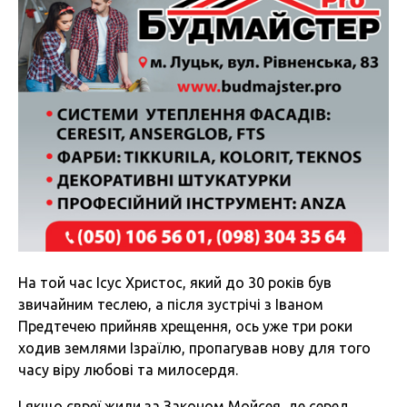
На той час Ісус Христос, який до 30 років був
звичайним теслею, а після зустрічі з Іваном
Предтечею прийняв хрещення, ось уже три роки
ходив землями Ізраїлю, пропагував нову для того
часу віру любові та милосердя.
І якщо євреї жили за Законом Мойсея, де серед