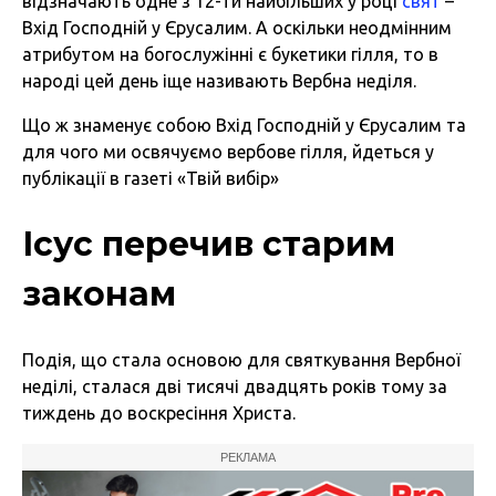
відзначають одне з 12-ти найбільших у році
свят
–
Вхід Господній у Єрусалим. А оскільки неодмінним
атрибутом на богослужінні є букетики гілля, то в
народі цей день іще називають Вербна неділя.
Що ж знаменує собою Вхід Господній у Єрусалим та
для чого ми освячуємо вербове гілля, йдеться у
публікації в газеті «Твій вибір»
Ісус перечив старим
законам
Подія, що стала основою для святкування Вербної
неділі, сталася дві тисячі двадцять років тому за
тиждень до воскресіння Христа.
РЕКЛАМА