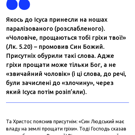
Якось до Ісуса принесли на ношах
паралізованого (розслабленого).
«Чоловіче, прощаються тобі гріхи твої!»
(Лк. 5.20) – промовив Син Божий.
Присутніх обурили такі слова. Адже
гріхи прощати може тільки Бог, а не
«звичайний чоловік» (і ці слова, до речі,
були зачислені до «злочину», через
який Ісуса потім розіп’яли).
Та Христос пояснив присутнім: «Син Людський має
владу на землі прощати гріхи». Тоді Господь сказав