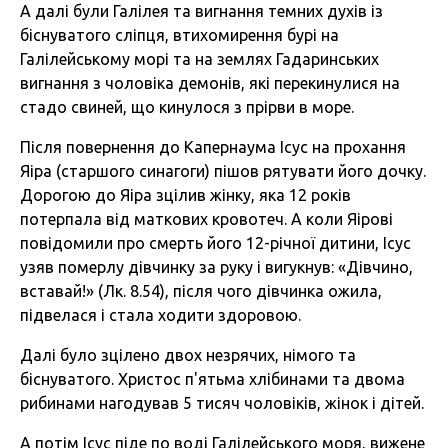
А далі були Галілея та вигнання темних духів із
біснуватого сліпця, втихомирення бурі на
Галілейському морі та на землях Гадаринських
вигнання з чоловіка демонів, які перекинулися на
стадо свиней, що кинулося з прірви в море.
Після повернення до Капернаума Ісус на прохання
Яіра (старшого синагоги) пішов рятувати його дочку.
Дорогою до Яіра зцілив жінку, яка 12 років
потерпала від маткових кровотеч. А коли Яірові
повідомили про смерть його 12-річної дитини, Ісус
узяв померлу дівчинку за руку і вигукнув: «Дівчино,
вставай!» (Лк. 8.54), після чого дівчинка ожила,
підвелася і стала ходити здоровою.
Далі було зцілено двох незрячих, німого та
біснуватого. Христос п'ятьма хлібинами та двома
рибинами нагодував 5 тисяч чоловіків, жінок і дітей.
А потім Ісус піде по воді Галілейського моря, вижене