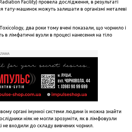
adiation Facility) провела дослідження, в результаті
для тату-машинок можуть залишати в організмі металеві
 Toxicology, два роки тому вчені показали, що чорнило і
ь в лімфатичні вузли в процесі нанесення на тіло
КЛАМА
вому органі імунної системи людини їх можна знайти
ослідники ніяк не могли зрозуміти, як в лімфовузли
кі не входили до складу вивчених чорнил.