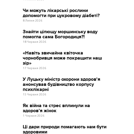
Чи можуть лікарські рослини
допомогти при цукровому діабеті?
8 Липня 2026
Знайти цілющу моршинську воду
помогла сама Богородиця?!
18 Червня 2026
«Навіть звичайна квіточка
чорнобривця може покращити наш
зір»
17 Червня 2026
У Луцьку міністр охорони здоров'я
анонсував будівництво корпусу
психлікарні
15 Червня 2026
Як війна та стрес вплинули на
здоров’я жінок
1 Червня 2026
Ці дари природи помагають нам бути
здоровими