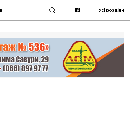
ів
Усі розділи