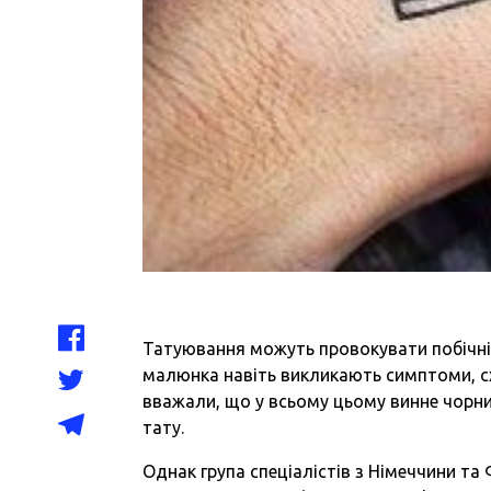
Татуювання можуть провокувати побічні ре
малюнка навіть викликають симптоми, сх
вважали, що у всьому цьому винне чорн
тату.
Однак група спеціалістів з Німеччини т