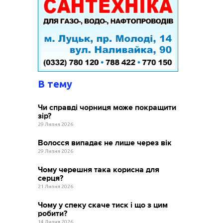
В тему
Чи справді чорниця може покращити
зір?
29 Липня 2026
Волосся випадає не лише через вік
29 Липня 2026
Чому черешня така корисна для
серця?
21 Липня 2026
Чому у спеку скаче тиск і що з цим
робити?
14 Липня 2026