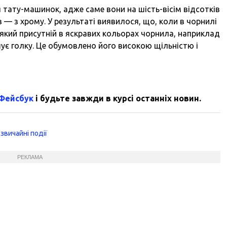
 тату-машинок, адже саме вони на шість-вісім відсотків
в — з хрому. У результаті виявилося, що, коли в чорнилі
, який присутній в яскравих кольорах чорнила, наприклад
шує голку. Це обумовлено його високою щільністю і
 Фейсбук
і будьте завжди в курсі останніх новин.
звичайні події
РЕКЛАМА