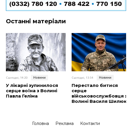
Останні матеріали
Новини
Новини
Сьогодні, 14:20
Сьогодні, 13:54
У лікарні зупинилося
Перестало битися
серце воїна з Волині
серце
Павла Геліма
військовослужбовця з
Волині Василя Шилюка
Головна
Реклама
Контакти