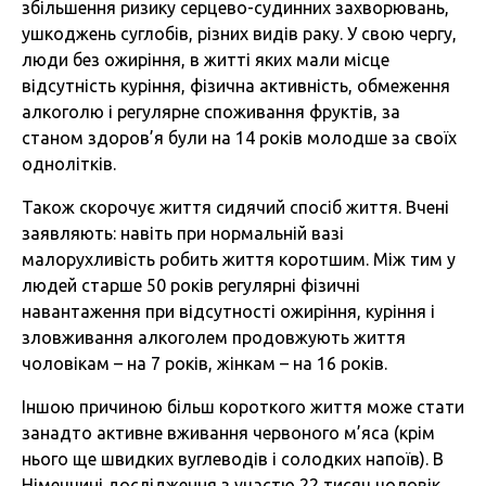
збільшення ризику серцево-судинних захворювань,
ушкоджень суглобів, різних видів раку. У свою чергу,
люди без ожиріння, в житті яких мали місце
відсутність куріння, фізична активність, обмеження
алкоголю і регулярне споживання фруктів, за
станом здоров’я були на 14 років молодше за своїх
однолітків.
Також скорочує життя сидячий спосіб життя. Вчені
заявляють: навіть при нормальній вазі
малорухливість робить життя коротшим. Між тим у
людей старше 50 років регулярні фізичні
навантаження при відсутності ожиріння, куріння і
зловживання алкоголем продовжують життя
чоловікам – на 7 років, жінкам – на 16 років.
Іншою причиною більш короткого життя може стати
занадто активне вживання червоного м’яса (крім
нього ще швидких вуглеводів і солодких напоїв). В
Німеччині дослідження з участю 22 тисяч чоловік