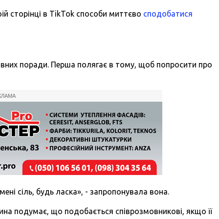
оїй сторінці в TikTok способи миттєво
сподобатися
овних поради. Перша полягає в тому, щоб попросити про
КЛАМА
ені сіль, будь ласка», - запропонувала вона.
дина подумає, що подобається співрозмовникові, якщо її