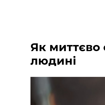
Як миттєво
людині