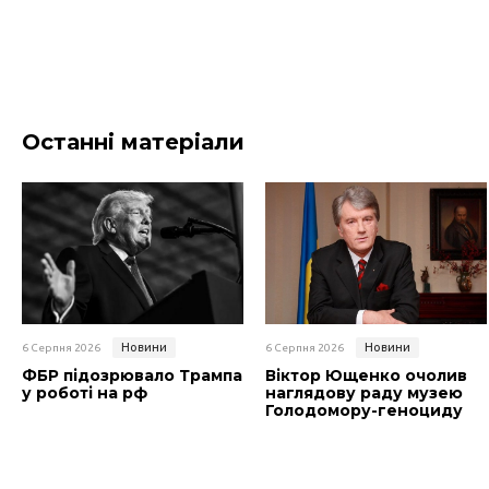
Останні матеріали
Новини
Новини
6 Серпня 2026
6 Серпня 2026
ФБР підозрювало Трампа
Віктор Ющенко очолив
у роботі на рф
наглядову раду музею
Голодомору-геноциду