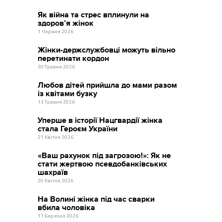
Як війна та стрес вплинули на
здоров’я жінок
1 Червня 2026
Жінки-держслужбовці можуть вільно
перетинати кордон
20 Травня 2026
Любов дітей прийшла до мами разом
із квітами бузку
13 Травня 2026
Уперше в історії Нацгвардії жінка
стала Героєм України
21 Квітня 2026
«Ваш рахунок під загрозою!»: Як не
стати жертвою псевдобанківських
шахраїв
20 Квітня 2026
На Волині жінка під час сварки
вбила чоловіка
11 Березня 2026