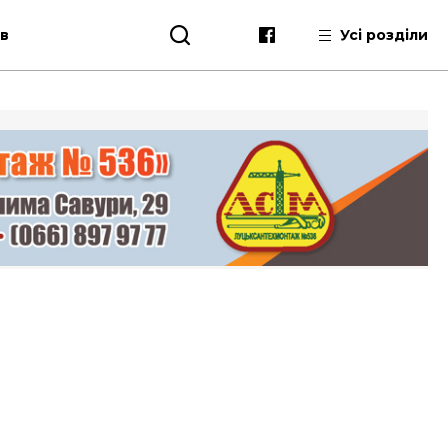
ів
Усі розділи