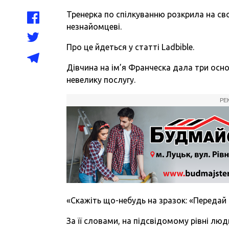
Тренерка по спілкуванню розкрила на св
незнайомцеві.
Про це йдеться у статті Ladbible.
Дівчина на ім’я Франческа дала три осн
невелику послугу.
РЕ
«Скажіть що-небудь на зразок: «Передай м
За її словами, на підсвідомому рівні лю