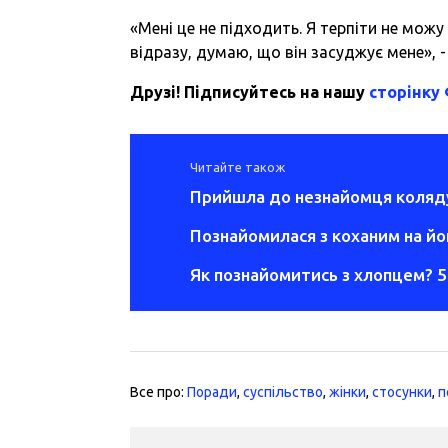
«Мені це не підходить. Я терпіти не можу 
відразу, думаю, що він засуджує мене», 
Друзі! Підписуйтесь на нашу
сторінку
Читайте також
Прийшла до незнайомця коляд
Познайомилася з коханим на йог
Як познайомитись з хлопцем? 5
Все про:
Поради
,
суспільство
,
жінки
,
стосунки
,
п