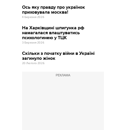
Ось яку правду про українок
приховувала москва!
4 Березня 2026
На Харківщині шпигунка рф
намагалася влаштуватись
психологинею у ТЦК
3 Березня 2026
Скільки з початку війни в Україні
загинуло жінок
20 Лютого 2026
РЕКЛАМА