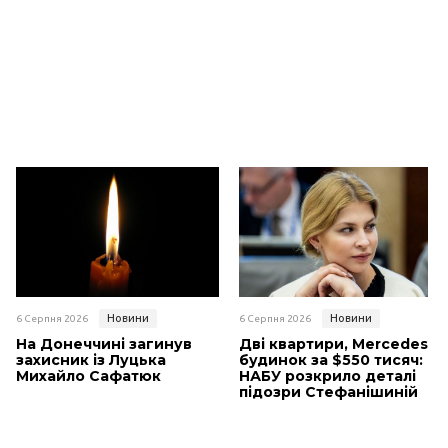
Новини
Новини
6 Серпня 2026
6 Серпня 2026
На Донеччині загинув
Дві квартири, Mercedes і
захисник із Луцька
будинок за $550 тисяч:
Михайло Сафатюк
НАБУ розкрило деталі
підозри Стефанішиній