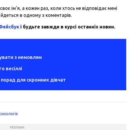
своє ім'я, а кожен раз, коли хтось не відповідає мені
- йдеться в одному з коментарів.
 Фейсбук
і будьте завжди в курсі останніх новин.
увати з немовлям
о весіллі
 порад для скромних дівчат
сихологія
РЕКЛАМА