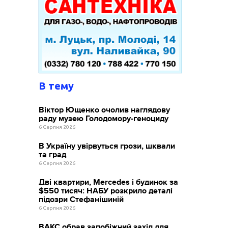
В тему
Віктор Ющенко очолив наглядову
раду музею Голодомору-геноциду
6 Серпня 2026
В Україну увірвуться грози, шквали
та град
6 Серпня 2026
Дві квартири, Mercedes і будинок за
$550 тисяч: НАБУ розкрило деталі
підозри Стефанішиній
6 Серпня 2026
ВАКС обрав запобіжний захід для