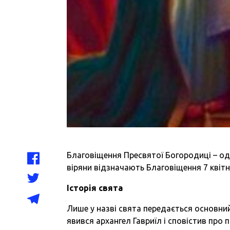
Благовіщення Пресвятої Богородиці – од
віряни відзначають Благовіщення 7 квітн
Історія свята
Лише у назві свята передається основний 
явився архангел Гавриїл і сповістив про