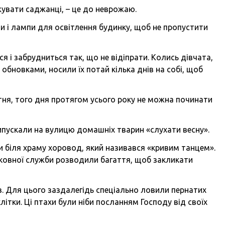
жувати саджанці, – це до неврожаю.
пи і лампи для освітлення будинку, щоб не пропустити
я і забрудниться так, що не відіпрати. Колись дівчата,
 обновками, носили їх потай кілька днів на собі, щоб
тня, того дня протягом усього року не можна починати
випускали на вулицю домашніх тварин «слухати весну».
и біля храму хоровод, який називався «кривим танцем».
рковної служби розводили багаття, щоб закликати
в. Для цього заздалегідь спеціально ловили пернатих
 клітки. Ці птахи були ніби посланням Господу від своїх