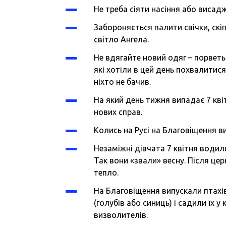
Не треба сіяти насіння або висад
Забороняється палити свічки, скі
світло Ангела.
Не вдягайте новий одяг – порветьс
які хотіли в цей день похвалитися
ніхто не бачив.
На який день тижня випадає 7 кві
нових справ.
Колись на Русі на Благовіщення 
Незаміжні дівчата 7 квітня водил
Так вони «звали» весну. Після це
тепло.
На Благовіщення випускали птахі
(голубів або синиць) і садили їх у
визволителів.