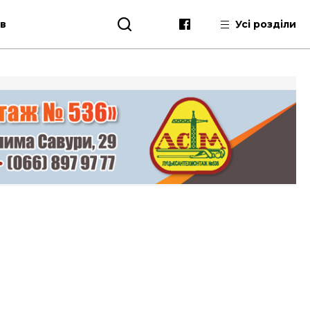
ів
Усі розділи