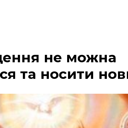
щення не можна
ся та носити нов