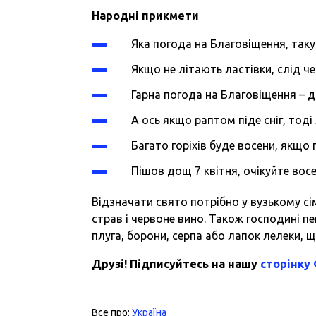
Народні прикмети
Яка погода на Благовіщення, таку
Якщо не літають ластівки, слід ч
Гарна погода на Благовіщення – 
А ось якщо раптом піде сніг, тод
Багато горіхів буде восени, якщо 
Пішов дощ 7 квітня, очікуйте восе
Відзначати свято потрібно у вузькому сі
страв і червоне вино. Також господині пе
плуга, борони, серпа або лапок лелеки, 
Друзі! Підписуйтесь на нашу
сторінку
Все про:
Україна