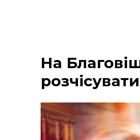
На Благові
розчісувати