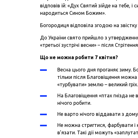
відповів їй: «Дух Святий зійде на тебе, і
народиться Сином Божим».
Богородиця відповіла згодою на звістку а
До України свято прийшло з утвердженн
«третьої зустрічі весни» – після Стрітенн
Що не можна робити 7 квітня?
Весна цього дня проганяє зиму. Бо
тільки після Благовіщення можна
«турбувати» землю – великий гріх
На Благовіщення «птах гнізда не в
нічого робити.
Не варто нічого віддавати з дому
Не можна стригтися, фарбувати і 
в’язати. Такі дії можуть «заплута