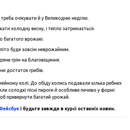
 треба очікувати й у Великодню неділю.
екати холодну весну, і тепло затримається.
до багатого врожаю.
і літо буде зовсім неврожайним.
гряне грім на Благовіщення.
ни достаток грибів.
мейному колі. До обіду колись подавали кілька рибних
кли солодкі пісні пироги й особливе печиво у формі
щоб привернути багатий урожай.
 Фейсбук
і будьте завжди в курсі останніх новин.