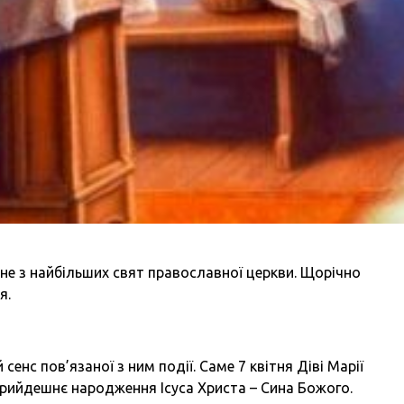
не з найбільших свят православної церкви. Щорічно
я.
сенс пов’язаної з ним події. Саме 7 квітня Діві Марії
 прийдешнє народження Ісуса Христа – Сина Божого.