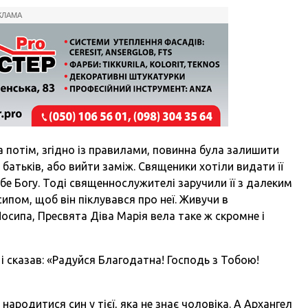
КЛАМА
 а потім, згідно із правилами, повинна була залишити
батьків, або вийти заміж. Священики хотіли видати її
бе Богу. Тоді священнослужителі заручили її з далеким
пом, щоб він піклувався про неї. Живучи в
Йосипа, Пресвята Діва Марія вела таке ж скромне і
 і сказав: «Радуйся Благодатна! Господь з Тобою!
народитися син у тієї, яка не знає чоловіка. А Архангел