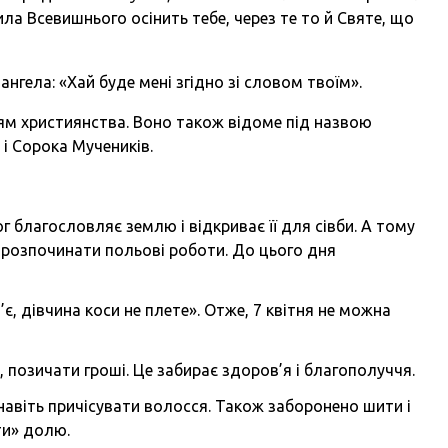
 сила Всевишнього осінить тебе, через те то й Святе, що
нгела: «Хай буде мені згідно зі словом твоїм».
ям християнства. Воно також відоме під назвою
я і Сорока Мучеників.
г благословляє землю і відкриває її для сівби. А тому
 розпочинати польові роботи. До цього дня
.
’є, дівчина коси не плете». Отже, 7 квітня не можна
, позичати гроші. Це забирає здоров’я і благополуччя.
навіть причісувати волосся. Також заборонено шити і
ти» долю.