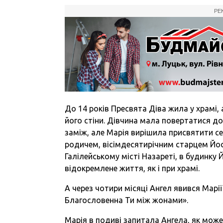
РЕ
До 14 років Пресвята Діва жила у храмі,
його стіни. Дівчина мала повертатися до 
заміж, але Марія вирішила присвятити се
родичем, вісімдесятирічним старцем Йоси
Галілейському місті Назареті, в будинку 
відокремлене життя, як і при храмі.
А через чотири місяці Ангел явився Марії
Благословенна Ти між жонами».
Марія в подиві запитала Ангела, як може 