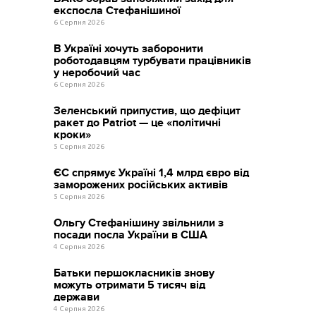
експосла Стефанішиної
6 Серпня 2026
В Україні хочуть заборонити
роботодавцям турбувати працівників
у неробочий час
6 Серпня 2026
Зеленський припустив, що дефіцит
ракет до Patriot — це «політичні
кроки»
5 Серпня 2026
ЄС спрямує Україні 1,4 млрд євро від
заморожених російських активів
5 Серпня 2026
Ольгу Стефанішину звільнили з
посади посла України в США
4 Серпня 2026
Батьки першокласників знову
можуть отримати 5 тисяч від
держави
4 Серпня 2026