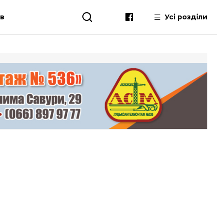
ів
Усі розділи