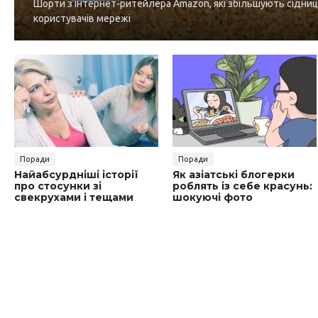
Шорти з інтернет-ритейлера Amazon, які збільшують сідниц
користувачів мережі
Поради
Поради
Найабсурдніші історії
Як азіатські блогерки
про стосунки зі
роблять із себе красунь:
свекрухами і тещами
шокуючі фото