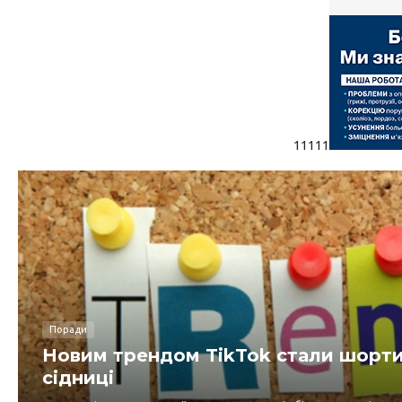
11111
Поради
Новим трендом TikTok стали шорти,
сідниці