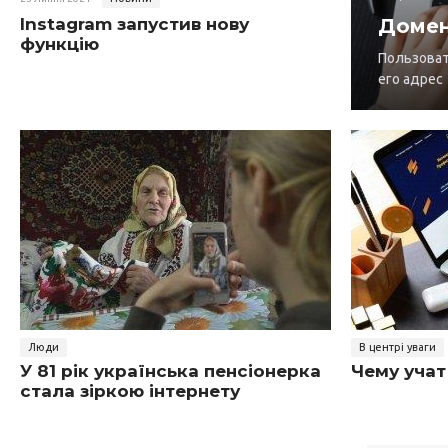
Instagram запустив нову
Домен 
функцію
Пользоват
его адрес
Люди
В центрі уваги
У 81 рік українська пенсіонерка
Чему учат
стала зіркою інтернету