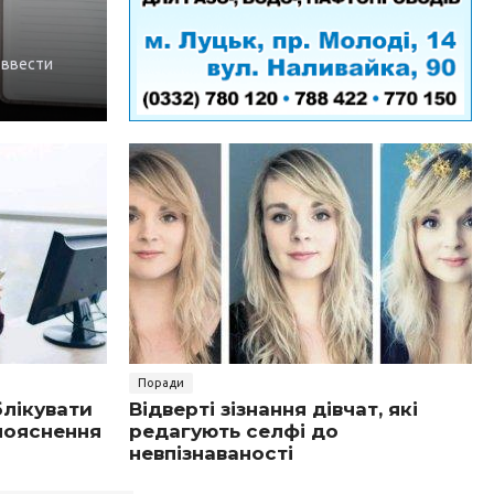
 ввести
Поради
блікувати
Відверті зізнання дівчат, які
 пояснення
редагують селфі до
невпізнаваності