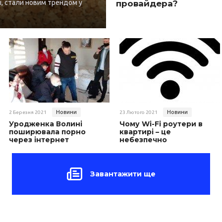
і, стали новим трендом у
провайдера?
Новини
Новини
2 Березня 2021
23 Лютого 2021
Уродженка Волині
Чому Wi-Fi роутери в
поширювала порно
квартирі – це
через інтернет
небезпечно
Завантажити ще