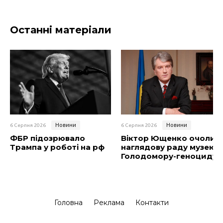
Останні матеріали
Новини
Новини
6 Серпня 2026
6 Серпня 2026
ФБР підозрювало
Віктор Ющенко очолив
Трампа у роботі на рф
наглядову раду музею
Голодомору-геноциду
Головна
Реклама
Контакти