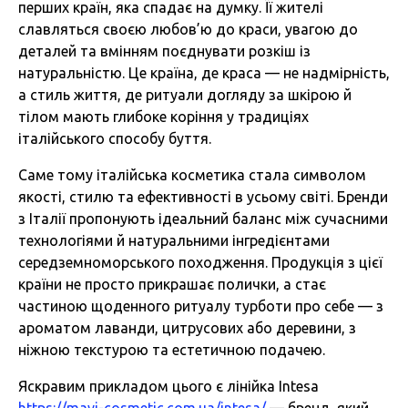
перших країн, яка спадає на думку. Її жителі
славляться своєю любов’ю до краси, увагою до
деталей та вмінням поєднувати розкіш із
натуральністю. Це країна, де краса — не надмірність,
а стиль життя, де ритуали догляду за шкірою й
тілом мають глибоке коріння у традиціях
італійського способу буття.
Саме тому італійська косметика стала символом
якості, стилю та ефективності в усьому світі. Бренди
з Італії пропонують ідеальний баланс між сучасними
технологіями й натуральними інгредієнтами
середземноморського походження. Продукція з цієї
країни не просто прикрашає полички, а стає
частиною щоденного ритуалу турботи про себе — з
ароматом лаванди, цитрусових або деревини, з
ніжною текстурою та естетичною подачею.
Яскравим прикладом цього є лінійка Intesa
https://mavi-cosmetic.com.ua/intesa/
— бренд, який