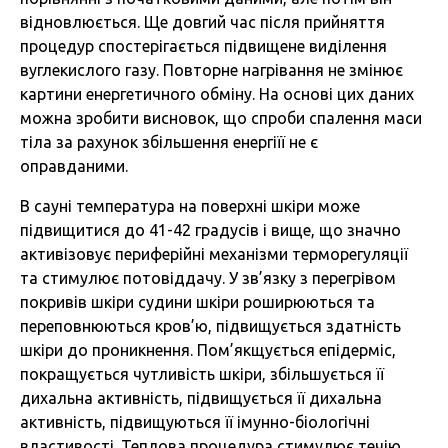
відновлюється. Ще довгий час після прийняття
процедур спостерігається підвищене виділення
вуглекислого газу. Повторне нагрівання не змінює
картини енергетичного обміну. На основі цих даних
можна зробити висновок, що спроби спалення маси
тіла за рахунок збільшення енергіїї не є
оправданими.
В сауні температура на поверхні шкіри може
підвищитися до 41-42 градусів і вище, що значно
активізовує периферійні механізми терморегуляції
та стимулює потовіддачу. У зв’язку з перегрівом
покривів шкіри судини шкіри роширюються та
переповнюються кров’ю, підвищується здатність
шкіри до проникнення. Пом’якщується епідерміс,
покращується чутливість шкіри, збільшується її
дихальна активність, підвищується її дихальна
активність, підвищуються її імунно-біологічні
властивості. Теплова процедура стимулює течію