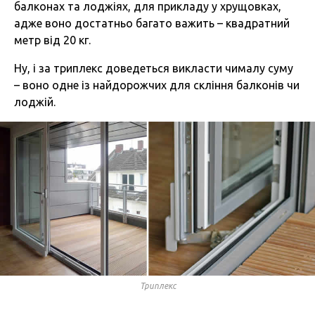
балконах та лоджіях, для прикладу у хрущовках,
адже воно достатньо багато важить – квадратний
метр від 20 кг.
Ну, і за триплекс доведеться викласти чималу суму
– воно одне із найдорожчих для скління балконів чи
лоджій.
Триплекс