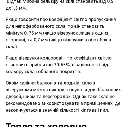
Відтак глибина рельєфу на склі становить від 0,5
до1,5 мм.
Якщо говорити про коефіцієнт світло пропускання
для непофарбованого скла, то він становить
мінімум 0, 75 мм (якщо візерунок лише з однієї
сторони), та 0,7 мм (якщо візерунки з обох боків
скла).
Якщо візерунки кольорові – то коефіцієнт світло
становить приблизно 30-65%, в залежності від
кольору скла і обраного покриття.
Окрім скління балконів та лоджій, скло з
візерунками можна використовувати для балконних
дверей, ширм та перегородок. Однак таке скло не
рекомендовано використовувати в приміщеннях, де
накопичується в значній кількості кіптява і пил.
Тепле та холодне