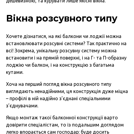
дешевизною, та курувати лише якісні вікна.
Вікна розсувного типу
Хочете дізнатися, на які балкони чи лоджії можна
встановлювати розсувні системи? Так практично на
всі! Зокрема, унікальну розсувну систему можна
встановити і на прямій поверхні, і на Г- та П-образну
лоджію чи балкон, і на конструкцію з багатьма
кутами.
Хоча на перший погляд вікна розсувного типу
виглядають ненадійними, ця конструкція дуже міцна
– профілі в ній надійно з’єднані спеціальними
з’єднувачами.
Якщо монтаж такої балконної конструкції варто
довірити спеціалістам, то із подальшим доглядом
легко впорається сам господар: буде досить