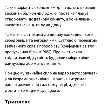
Такий варіант є економним для тих, хто вирішив
засклити балкон чи лоджію, проте не планує
створювати додаткову кімнату, а хоче лишень
захиститись від пилу чи дощу.
Такі вікна є стійкими до впливу навколишнього
середовища та негорючими. Суттєвою перевагою
звичайного скла є прозорість (коефіцієнт світло
пропускання більше 90%). Про якість скла
свідчитиме відсутність будь-яких мікротріщин,
райдужних або матових плям.
При цьому звичайне скло не варто застосовувати
для безрамного скління – воно не витримає
навантаження при сильному вітрі, адже не є
достатньо міцним для цього.
Триплекс