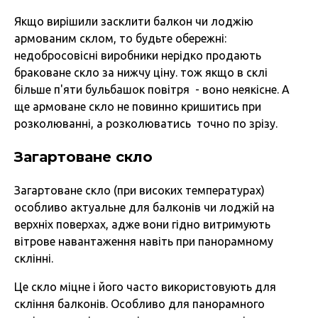
Якщо вирішили засклити балкон чи лоджію
армованим склом, то будьте обережні:
недобросовісні виробники нерідко продають
браковане скло за нижчу ціну. тож якщо в склі
більше п'яти бульбашок повітря - воно неякісне. А
ще армоване скло не повинно кришитись при
розколюванні, а розколюватись точно по зрізу.
Загартоване скло
Загартоване скло (при високих температурах)
особливо актуальне для балконів чи лоджій на
верхніх поверхах, адже вони гідно витримують
вітрове навантаження навіть при панорамному
склінні.
Це скло міцне і його часто використовують для
скління балконів. Особливо для панорамного