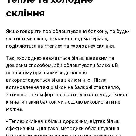
скління
Якщо говорити про облаштування балкону, то будь-
які системи вікон, незалежно від матеріалу,
поділяються на «тепле» та «холодне» скління.
Так, «холодне» вважається більш швидким та
дешевим способом, аби облаштувати балкон. В
основному при цьому виді скління
використовуються вікна з алюмінію. Після
встановлення таких вікон на балконі стає тепло,
затишно та комфортно, проте у якості додаткової
кімнати такий балкон чи лоджію використати не
можна.
«Тепле» скління є більш дорожчим, відтак більш
ефективним. Для такої методики облаштування
балкону чи лоджії їх повністю теплоізолюють та