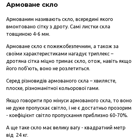
Армоване скло
Армованим називають скло, всередині якого
вмонтовано сітку з дроту. Самі листки скла
товщиною 4-6 мм.
Армоване скло є пожежобезпечним, а також за
своїми характеристиками нагадує триплекс –
дротяна сітка міцно тримає скло, отож, навіть якщо
його поб’ють, воно не розлетиться.
Серед різновидів армованого скла – хвилясте,
плоске, різноманітної кольорової гами.
Якщо говорити про мінуси армованого скла, то воно
не дуже пропускає світло, і не є достатньо прозорим
- коефіцієнт світло пропускання приблизно 60-70%.
А ще таке скло має велику вагу - квадратний метр
від 24 кг.