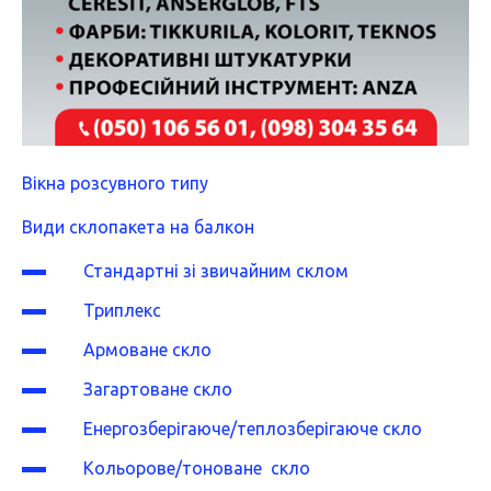
Вікна розсувного типу
Види склопакета на балкон
Стандартні зі звичайним склом
Триплекс
Армоване скло
Загартоване скло
Енергозберігаюче/теплозберігаюче скло
Кольорове/тоноване скло