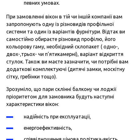
певних умовах.
При замовленні вікон в тій чи іншій компанії вам
запропонують одну із різновидів профільної
системи та один із варіантів фурнітури. Відтак ви
самостійно обираєте різновид профілю, його
кольорову гаму, необхідний склопакет ( одно-,
двох-,трьох- чи п’ятикамерні), варіант відкриття
стулок. Також ви маєте зазначити, чи потрібні вам
додаткові комплектуючі (дитячі замки, москітну
сітку, гребінки тощо).
Зрозуміло, що пари склінні балкону чи лоджії
пріоритетом для замовника будуть наступні
характеристики вікон:
надійність при експлуатації,
енергоефективність,
співвідношення цінова політика-якість.