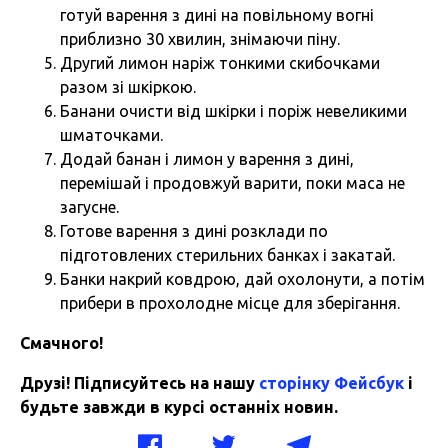
готуй варення з дині на повільному вогні
приблизно 30 хвилин, знімаючи піну.
Другий лимон наріж тонкими скибочками
разом зі шкіркою.
Банани очисти від шкірки і поріж невеликими
шматочками.
Додай банан і лимон у варення з дині,
перемішай і продовжуй варити, поки маса не
загусне.
Готове варення з дині розклади по
підготовлених стерильних банках і закатай.
Банки накрий ковдрою, дай охолонути, а потім
прибери в прохолодне місце для зберігання.
Смачного!
Друзі! Підписуйтесь на нашу
сторінку Фейсбук
і
будьте завжди в курсі останніх новин.