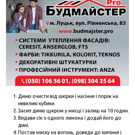
Диню очисти від шкірки і насіння і поріж на
невеликі кубики.
Засип диню цукром у мисці і залиш на 10 годин.
Видави сік з одного лимона і додай його до
дині.
Постав миску на вогонь, доведи до кипіння і