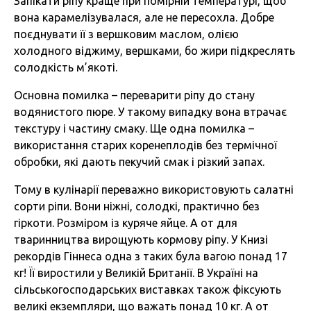
Запікати ріпу краще при помірній температурі, щоб
вона карамелізувалася, але не пересохла. Добре
поєднувати її з вершковим маслом, олією
холодного віджиму, вершками, бо жири підкреслять
солодкість м’якоті.
Основна помилка – переварити ріпу до стану
водянистого пюре. У такому випадку вона втрачає
текстуру і частину смаку. Ще одна помилка –
використання старих коренеплодів без термічної
обробки, які дають пекучий смак і різкий запах.
Тому в кулінарії переважно використовують салатні
сорти ріпи. Вони ніжні, солодкі, практично без
гіркоти. Розміром із куряче яйце. А от для
тваринництва вирощують кормову ріпу. У Книзі
рекордів Гіннеса одна з таких була вагою понад 17
кг! Її виростили у Великій Британії. В Україні на
сільськогосподарських виставках також фіксують
великі екземпляри, що важать понад 10 кг. А от