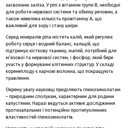
засвоєнню заліза. У ріпі є вітаміни групи В, необхідні
для роботи нервової системи та обміну речовин, а
також невелика кількість провітаміну А, що
важливий для зору і стану шкіри.
Серед мінералів ріпа містить калій, який регулює
роботу серця і водний баланс, кальцій, що
підтримує кісткову тканину, магній, потрібний для
м’язової та нервової систем, і фосфор, який бере
участь у формуванні клітинних структур. У складі
коренеплоду є харчові волокна, що покращують
травлення.
Окрему увагу науковці приділяють глюкозинолатам
– природним сполукам, характерним для родини
капустяних. Наразі ведуться активні дослідження
протизапальних і потенційно протипухлинних
властивостей глюкозинолатів.