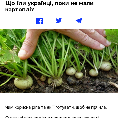
Що їли українці, поки не мали
картоплі?
Чим корисна ріпа та як її готувати, щоб не гірчила.
Сьогодні ріпа помітно програє в популярності