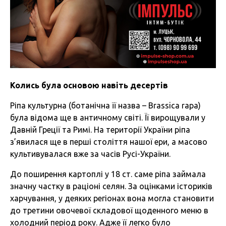
Колись була основою навіть десертів
Ріпа культурна (ботанічна її назва – Brassica rapa)
була відома ще в античному світі. Її вирощували у
Давній Греції та Римі. На території України ріпа
з’явилася ще в перші століття нашої ери, а масово
культивувалася вже за часів Русі-України.
До поширення картоплі у 18 ст. саме ріпа займала
значну частку в раціоні селян. За оцінками істориків
харчування, у деяких регіонах вона могла становити
до третини овочевої складової щоденного меню в
холодний період року. Адже її легко було