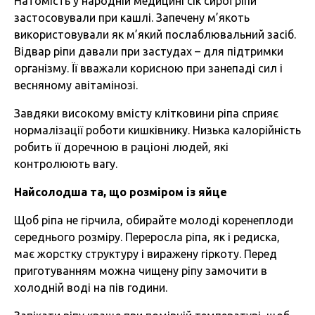
Натомість у народній медицині сік сирої ріпи
застосовували при кашлі. Запечену м’якоть
використовували як м’який послаблювальний засіб.
Відвар ріпи давали при застудах – для підтримки
організму. Її вважали корисною при занепаді сил і
весняному авітамінозі.
Завдяки високому вмісту клітковини ріпа сприяє
нормалізації роботи кишківнику. Низька калорійність
робить її доречною в раціоні людей, які
контролюють вагу.
Найсолодша та, що розміром із яйце
Щоб ріпа не гірчила, обирайте молоді коренеплоди
середнього розміру. Переросла ріпа, як і редиска,
має жорстку структуру і виражену гіркоту. Перед
приготуванням можна чищену ріпу замочити в
холодній воді на пів години.