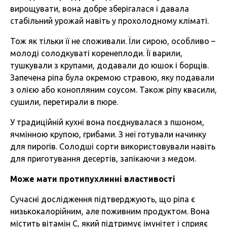
вирощувати, вона добре зберігалася і давала
стабільний урожай навіть у прохолодному кліматі.
Тож як тільки її не споживали. Їли сирою, особливо –
молоді солодкуваті коренеплоди. Її варили,
тушкували з крупами, додавали до юшок і борщів.
Запечена ріпа була окремою стравою, яку подавали
з олією або конопляним соусом. Також ріпу квасили,
сушили, перетирали в пюре.
У традиційній кухні вона поєднувалася з пшоном,
ячмінною крупою, грибами. З неї готували начинку
для пирогів. Солодші сорти використовували навіть
для приготування десертів, запікаючи з медом.
Може мати протипухлинні властивості
Сучасні дослідження підтверджують, що ріпа є
низькокалорійним, але поживним продуктом. Вона
містить вітамін С, який підтримує імунітет і сприяє