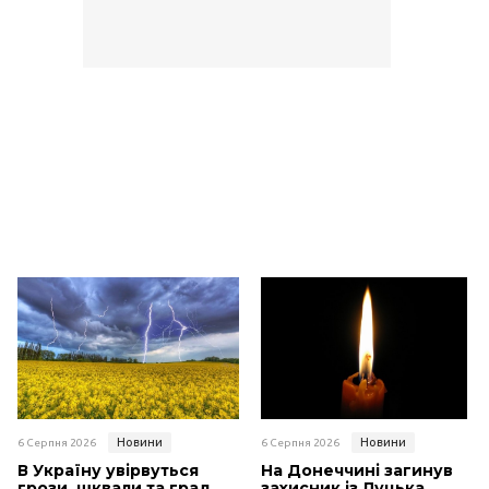
Новини
Новини
6 Серпня 2026
6 Серпня 2026
В Україну увірвуться
На Донеччині загинув
грози, шквали та град
захисник із Луцька