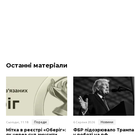
Останні матеріали
Поради
Новини
Сьогодні, 11:18
6 Серпня 2026
Мітка в реєстрі «Оберіг»:
ФБР підозрювало Трампа
як через суд змусити
у роботі на рф