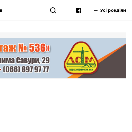
ів
Усі розділи