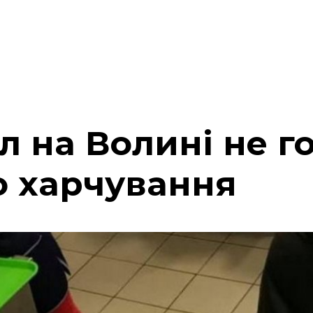
л на Волині не го
о харчування