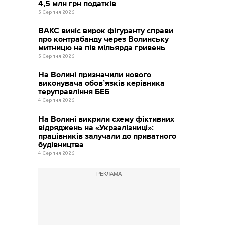
4,5 млн грн податків
5 Серпня 2026
ВАКС виніс вирок фігуранту справи
про контрабанду через Волинську
митницю на пів мільярда гривень
5 Серпня 2026
На Волині призначили нового
виконувача обов’язків керівника
теруправління БЕБ
4 Серпня 2026
На Волині викрили схему фіктивних
відряджень на «Укрзалізниці»:
працівників залучали до приватного
будівництва
4 Серпня 2026
РЕКЛАМА