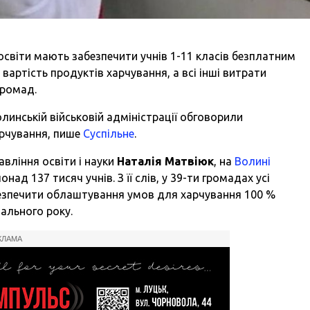
 освіти мають забезпечити учнів 1-11 класів безплатним
артість продуктів харчування, а всі інші витрати
громад.
олинській військовій адміністрації обговорили
харчування, пише
Суспільне
.
вління освіти і науки
Наталія Матвіюк
, на
Волині
над 137 тисяч учнів. З її слів, у 39-ти громадах усі
езпечити облаштування умов для харчування 100 %
чального року.
КЛАМА