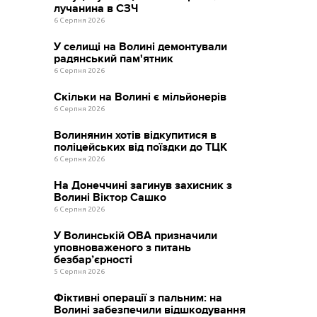
лучанина в СЗЧ
6 Серпня 2026
У селищі на Волині демонтували
радянський пам'ятник
6 Серпня 2026
Скільки на Волині є мільйонерів
6 Серпня 2026
Волинянин хотів відкупитися в
поліцейських від поїздки до ТЦК
6 Серпня 2026
На Донеччині загинув захисник з
Волині Віктор Сашко
6 Серпня 2026
У Волинській ОВА призначили
уповноваженого з питань
безбар’єрності
5 Серпня 2026
Фіктивні операції з пальним: на
Волині забезпечили відшкодування