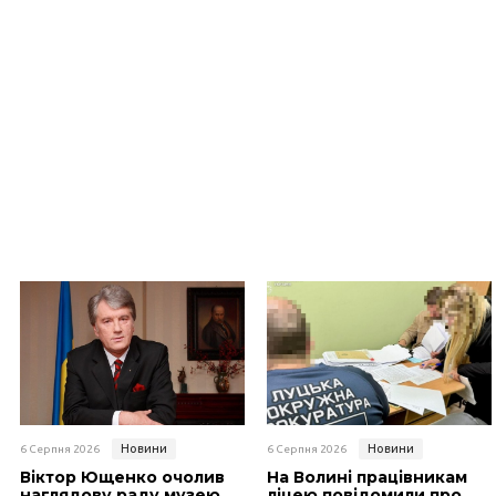
Новини
Новини
6 Серпня 2026
6 Серпня 2026
Віктор Ющенко очолив
На Волині працівникам
наглядову раду музею
ліцею повідомили про