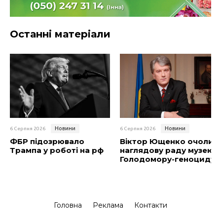
Останні матеріали
Новини
Новини
6 Серпня 2026
6 Серпня 2026
ФБР підозрювало
Віктор Ющенко очолив
Трампа у роботі на рф
наглядову раду музею
Голодомору-геноциду
Головна
Реклама
Контакти