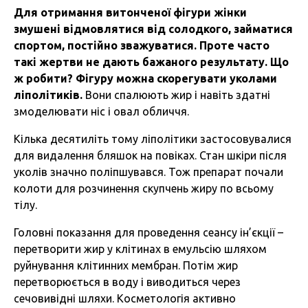
Для отримання витонченої фігури жінки
змушені відмовлятися від солодкого, займатися
спортом, постійно зважуватися. Проте часто
такі жертви не дають бажаного результату. Що
ж робити? Фігуру можна скорегувати уколами
ліполітиків.
Вони спалюють жир і навіть здатні
змоделювати ніс і овал обличчя.
Кілька десятиліть тому ліполітики застосовувалися
для видалення бляшок на повіках. Стан шкіри після
уколів значно поліпшувався. Тож препарат почали
колоти для розчинення скупчень жиру по всьому
тілу.
Головні показання для проведення сеансу ін’єкції –
перетворити жир у клітинах в емульсію шляхом
руйнування клітинних мембран. Потім жир
перетворюється в воду і виводиться через
сечовивідні шляхи. Косметологія активно