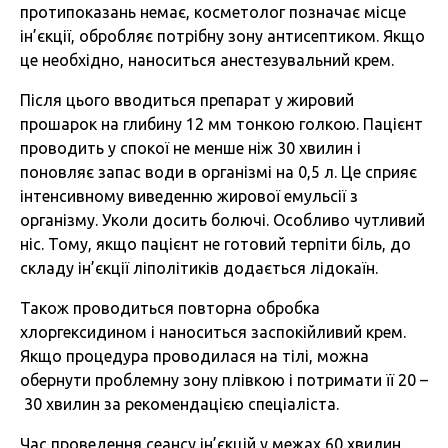
протипоказань немає, косметолог позначає місце
ін’єкції, обробляє потрібну зону антисептиком. Якщо
це необхідно, наноситься анестезувальний крем.
Після цього вводиться препарат у жировий
прошарок на глибину 12 мм тонкою голкою. Пацієнт
проводить у спокої не менше ніж 30 хвилин і
поновляє запас води в організмі на 0,5 л. Це сприяє
інтенсивному виведенню жирової емульсії з
організму. Уколи досить болючі. Особливо чутливий
ніс. Тому, якщо пацієнт не готовий терпіти біль, до
складу ін’єкції ліполітиків додається лідокаїн.
Також проводиться повторна обробка
хлоргексидином і наноситься заспокійливий крем.
Якщо процедура проводилася на тілі, можна
обернути проблемну зону плівкою і потримати її 20 –
30 хвилин за рекомендацією спеціаліста.
Час проведення сеансу ін’єкцій у межах 60 хвилин.