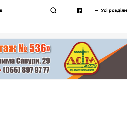
ів
Усі розділи