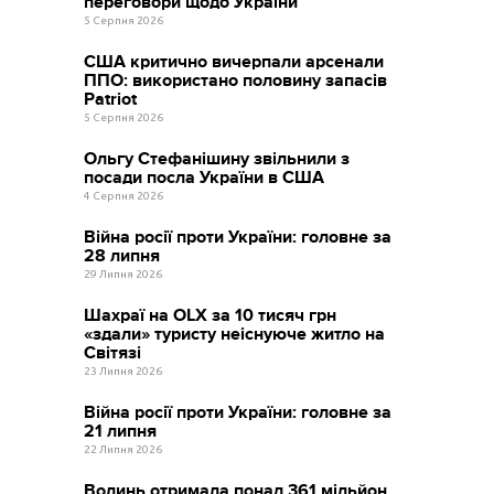
переговори щодо України
5 Серпня 2026
США критично вичерпали арсенали
ППО: використано половину запасів
Patriot
5 Серпня 2026
Ольгу Стефанішину звільнили з
посади посла України в США
4 Серпня 2026
Війна росії проти України: головне за
28 липня
29 Липня 2026
Шахраї на OLX за 10 тисяч грн
«здали» туристу неіснуюче житло на
Світязі
23 Липня 2026
Війна росії проти України: головне за
21 липня
22 Липня 2026
Волинь отримала понад 361 мільйон