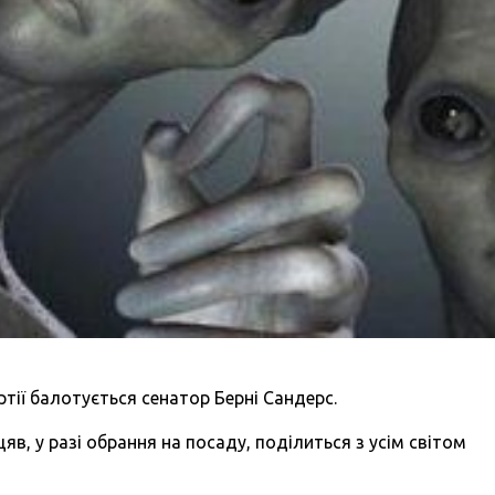
тії балотується сенатор Берні Сандерс.
цяв, у разі обрання на посаду, поділиться з усім світом