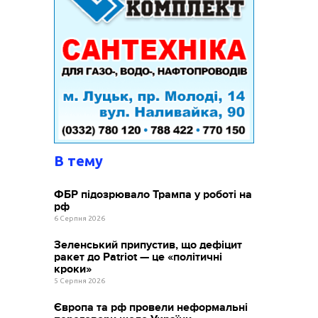
В тему
ФБР підозрювало Трампа у роботі на
рф
6 Серпня 2026
Зеленський припустив, що дефіцит
ракет до Patriot — це «політичні
кроки»
5 Серпня 2026
Європа та рф провели неформальні