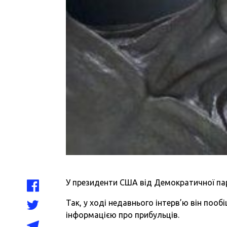
У президенти США від Демократичної пар
Так, у ході недавнього інтерв’ю він пообі
інформацією про прибульців.