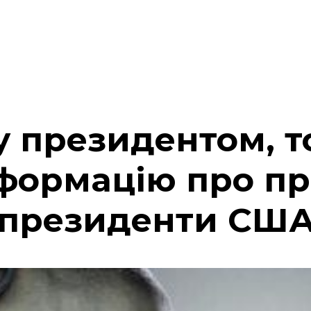
у президентом, т
формацію про пр
 президенти СШ