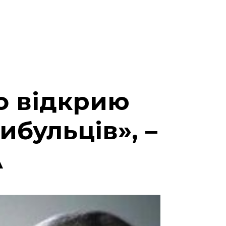
о відкрию
ибульців», –
А