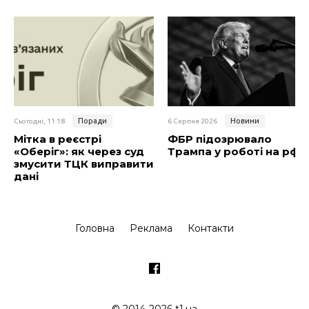
Поради
Новини
Сьогодні, 11:18
6 Серпня 2026
Мітка в реєстрі
ФБР підозрювало
«Оберіг»: як через суд
Трампа у роботі на рф
змусити ТЦК виправити
дані
Головна
Реклама
Контакти