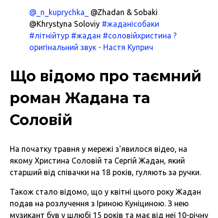
@_n_kuprychka_
@Zhadan & Sobaki
@Khrystyna Soloviy
#жаданісобаки
#літнійтур
#жадан
#соловійхристина
?
оригінальний звук - Настя Куприч
Що відомо про таємний
роман Жадана та
Соловій
На початку травня у мережі з'явилося відео, на
якому Христина Соловій та Сергій Жадан, який
старший від співачки на 18 років, гуляють за ручки.
Також стало відомо, що у квітні цього року Жадан
подав на розлучення з Іриною Куніциною. З нею
музикант був у шлюбі 15 років та має від неї 10-річну