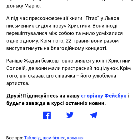
доньку Марію.
А під час пресконференції книги "Птах" у Львові
письменник сиділи поруч Христини. Вони іноді
перешіптувалися між собою та мило усміхалися
одне одному. Крім того, 22 травня вони разом
виступатимуть на благодійному концерті.
Раніше Жадан безкоштовно знявся у кліпі Христини
Соловій, де вони мали пристрасний поцілунок. Крім
того, він сказав, що співачка – його улюблена
артистка.
Друзі! Підписуйтесь на нашу
сторінку Фейсбук
і
будьте завжди в курсі останніх новин.
Все про:
Таблоїд
,
шоу-бізнес
,
кохання