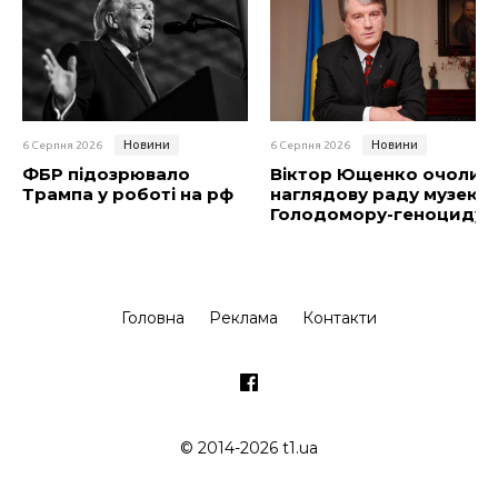
Новини
Новини
6 Серпня 2026
6 Серпня 2026
ФБР підозрювало
Віктор Ющенко очолив
Трампа у роботі на рф
наглядову раду музею
Голодомору-геноциду
Головна
Реклама
Контакти
© 2014-2026 t1.ua