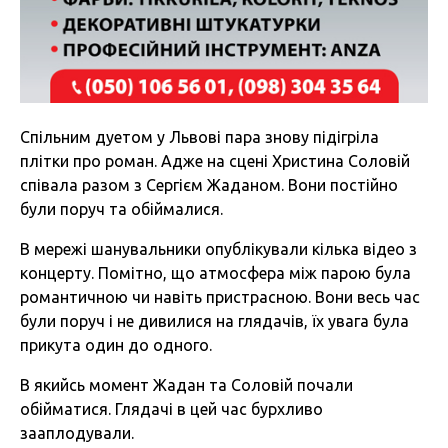
Спільним дуетом у Львові пара знову підігріла
плітки про роман. Адже на сцені Христина Соловій
співала разом з Сергієм Жаданом. Вони постійно
були поруч та обіймалися.
В мережі шанувальники опублікували кілька відео з
концерту. Помітно, що атмосфера між парою була
романтичною чи навіть пристрасною. Вони весь час
були поруч і не дивилися на глядачів, їх увага була
прикута один до одного.
В якийсь момент Жадан та Соловій почали
обійматися. Глядачі в цей час бурхливо
зааплодували.